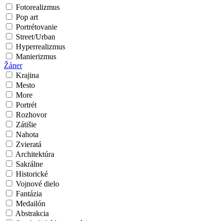
Fotorealizmus
Pop art
Portrétovanie
Street/Urban
Hyperrealizmus
Manierizmus
Žáner
Krajina
Mesto
More
Portrét
Rozhovor
Zátišie
Nahota
Zvieratá
Architektúra
Sakrálne
Historické
Vojnové dielo
Fantázia
Medailón
Abstrakcia