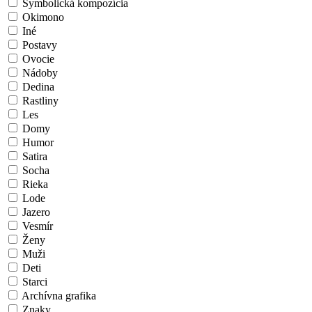
Symbolická kompozícia
Okimono
Iné
Postavy
Ovocie
Nádoby
Dedina
Rastliny
Les
Domy
Humor
Satira
Socha
Rieka
Lode
Jazero
Vesmír
Ženy
Muži
Deti
Starci
Archívna grafika
Znaky