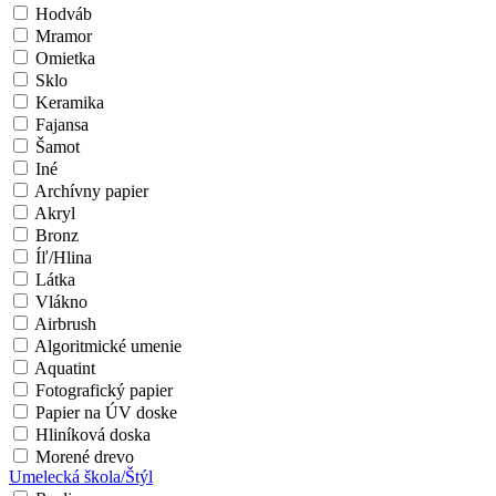
Hodváb
Mramor
Omietka
Sklo
Keramika
Fajansa
Šamot
Iné
Archívny papier
Akryl
Bronz
Íľ/Hlina
Látka
Vlákno
Airbrush
Algoritmické umenie
Aquatint
Fotografický papier
Papier na ÚV doske
Hliníková doska
Morené drevo
Umelecká škola/Štýl