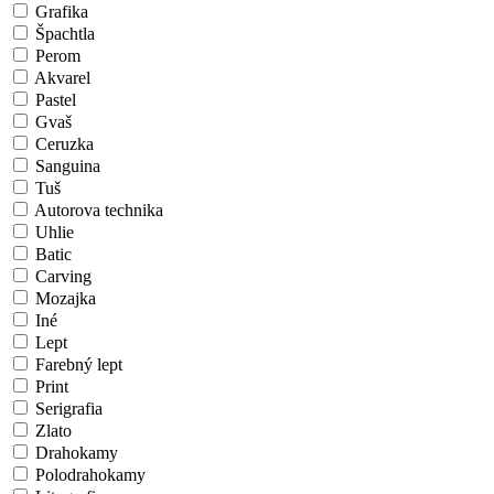
Grafika
Špachtla
Perom
Akvarel
Pastel
Gvaš
Ceruzka
Sanguina
Tuš
Autorova technika
Uhlie
Batic
Carving
Mozajka
Iné
Lept
Farebný lept
Print
Serigrafia
Zlato
Drahokamy
Polodrahokamy