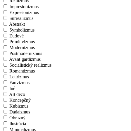
Realizmus
Impresionizmus
Expresionizmus
Surrealizmus
Abstrakt
Symbolizmus
Ľudové
Primitivizmus
Modernizmus
Postmodernizmus
Avant-gardizmus
Socialistický realizmus
Romantizmus
Lettrizmus
Fauvizmus
Iné
Art deco
Koncepčný
Kubizmus
Dadaizmus
Obrazný
Ilustrácia
Minimalizmus