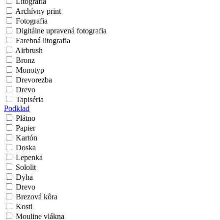
Litografia
Archívny print
Fotografia
Digitálne upravená fotografia
Farebná litografia
Airbrush
Bronz
Monotyp
Drevorezba
Drevo
Tapiséria
Podklad
Plátno
Papier
Kartón
Doska
Lepenka
Sololit
Dyha
Drevo
Brezová kôra
Kosti
Mouline vlákna