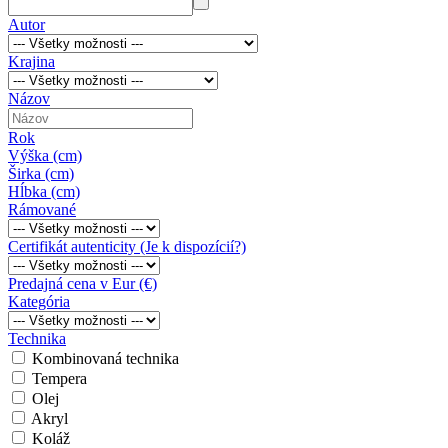
Autor
Krajina
Názov
Rok
Výška (cm)
Širka (cm)
Hĺbka (cm)
Rámované
Certifikát autenticity (Je k dispozícií?)
Predajná cena v Eur (€)
Kategória
Technika
Kombinovaná technika
Tempera
Olej
Akryl
Koláž