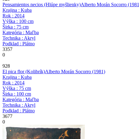
Pensamientos necios (Hlúpe myšlienky)
Alberto Morán Socorro
(1981
Krajina : Kuba
Rok : 2014
Výška : 100 cm
Širka : 75 cm
Kategória : Maľba
Technika : Akryl
Podklad : Plátno
3357
0
928
El pica flor (Kolibrík)
Alberto Morán Socorro
(1981)
Krajina : Kuba
Rok : 2014
Výška : 75 cm
Širka : 100 cm
Kategória : Maľba
Technika : Akryl
Podklad : Plátno
3677
0