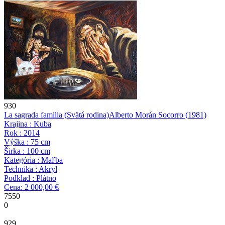
930
La sagrada familia (Svätá rodina)
Alberto Morán Socorro
(1981)
Krajina : Kuba
Rok : 2014
Výška : 75 cm
Širka : 100 cm
Kategória : Maľba
Technika : Akryl
Podklad : Plátno
Cena: 2 000,00 €
7550
0
929