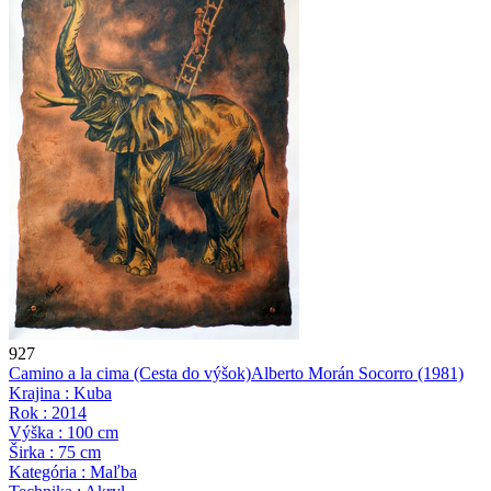
927
Camino a la cima (Cesta do výšok)
Alberto Morán Socorro
(1981)
Krajina : Kuba
Rok : 2014
Výška : 100 cm
Širka : 75 cm
Kategória : Maľba