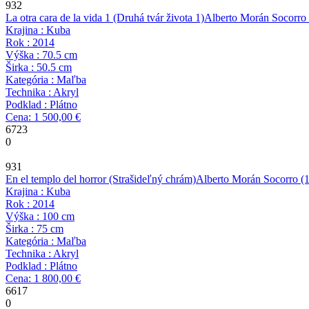
932
La otra cara de la vida 1 (Druhá tvár života 1)
Alberto Morán Socorro
Krajina : Kuba
Rok : 2014
Výška : 70.5 cm
Širka : 50.5 cm
Kategória : Maľba
Technika : Akryl
Podklad : Plátno
Cena: 1 500,00 €
6723
0
931
En el templo del horror (Strašideľný chrám)
Alberto Morán Socorro
(1
Krajina : Kuba
Rok : 2014
Výška : 100 cm
Širka : 75 cm
Kategória : Maľba
Technika : Akryl
Podklad : Plátno
Cena: 1 800,00 €
6617
0