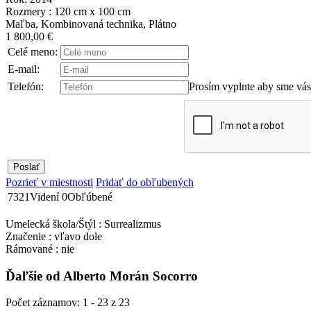
Rozmery : 120 cm x 100 cm
Maľba, Kombinovaná technika, Plátno
1 800,00 €
Celé meno:
E-mail:
Telefón:
Prosím vyplnte aby sme vás
Pozrieť v miestnosti
Pridať do obľubených
7321
Videní
0
Obľúbené
Umelecká škola/Štýl : Surrealizmus
Značenie : vľavo dole
Rámované : nie
Ďaľšie od Alberto Morán Socorro
Počet záznamov: 1 - 23 z 23