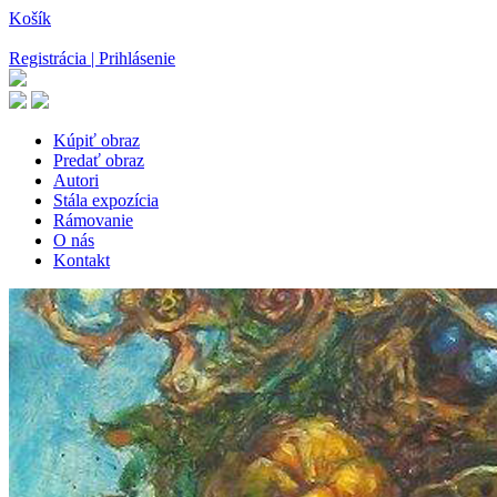
Košík
Registrácia | Prihlásenie
Kúpiť obraz
Predať obraz
Autori
Stála expozícia
Rámovanie
O nás
Kontakt