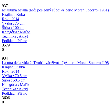
937
Mi ultima batalla (Môj posledný súboj)
Alberto Morán Socorro
(1981)
Krajina : Kuba
Rok : 2014
Výška : 75 cm
Širka : 100 cm
Kategória : Maľba
Technika : Akryl
Podklad : Plátno
3579
0
934
La otra de la vida 2 (Druhá tvár života 2)
Alberto Morán Socorro
(198
Krajina : Kuba
Rok : 2014
Výška : 70.5 cm
Širka : 50.5 cm
Kategória : Maľba
Technika : Akryl
Podklad : Plátno
3606
0