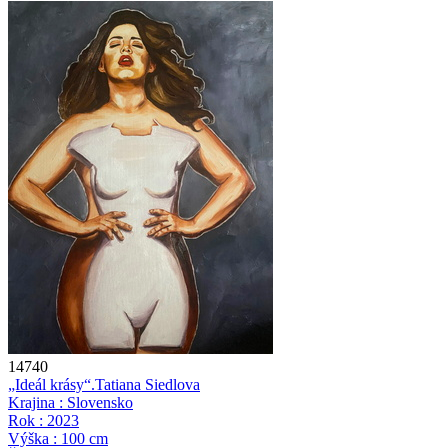
14740
„Ideál krásy“.
Tatiana Siedlova
Krajina : Slovensko
Rok : 2023
Výška : 100 cm