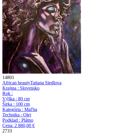
14801
African beauty
Tatiana Siedlova
Krajina : Slovensko
Rok :
Výška : 80 cm
Širka : 100 cm
Kategória : Maľba
Technika : Olej
Podklad : Plátno
Cena: 2 880,00 €
2733