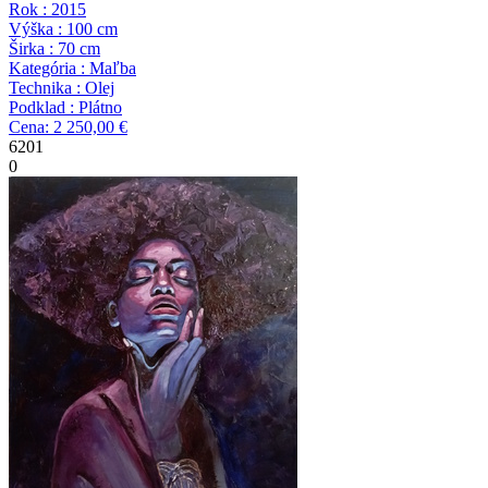
Rok : 2015
Výška : 100 cm
Širka : 70 cm
Kategória : Maľba
Technika : Olej
Podklad : Plátno
Cena: 2 250,00 €
6201
0