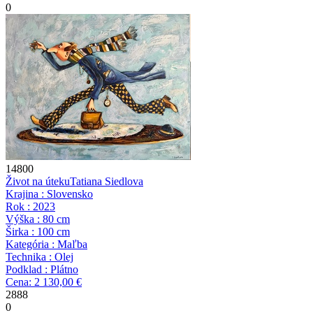
0
14800
Život na úteku
Tatiana Siedlova
Krajina : Slovensko
Rok : 2023
Výška : 80 cm
Širka : 100 cm
Kategória : Maľba
Technika : Olej
Podklad : Plátno
Cena: 2 130,00 €
2888
0