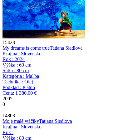
15423
My dreams is come true
Tatiana Siedlova
Krajina : Slovensko
Rok : 2024
Výška : 60 cm
Širka : 80 cm
Kategória : Maľba
Technika : Olej
Podklad : Plátno
Cena: 1 380,00 €
2005
0
14803
Moje malé vtáčiky
Tatiana Siedlova
Krajina : Slovensko
Rok :
Výška : 80 cm