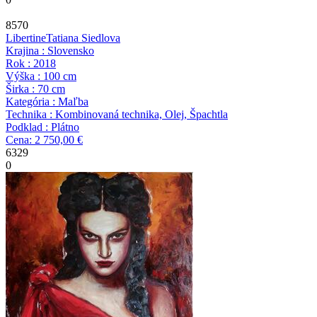
8570
Libertine
Tatiana Siedlova
Krajina : Slovensko
Rok : 2018
Výška : 100 cm
Širka : 70 cm
Kategória : Maľba
Technika : Kombinovaná technika, Olej, Špachtla
Podklad : Plátno
Cena: 2 750,00 €
6329
0