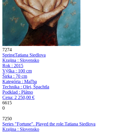
7274
Spring
Tatiana Siedlova
Krajina : Slovensko
Rok : 2015
Výška : 100 cm
Širka : 70 cm
Kategória : Maľba
Technika : Olej, Špachtla
Podklad : Plátno
Cena: 2 250,00 €
6615
0
7250
Series "Fortune". Played the role.
Tatiana Siedlova
Krajina : Slovensko