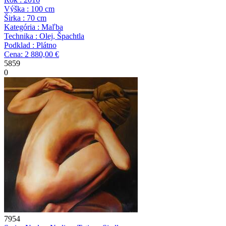
Výška : 100 cm
Širka : 70 cm
Kategória : Maľba
Technika : Olej, Špachtla
Podklad : Plátno
Cena: 2 880,00 €
5859
0
7954