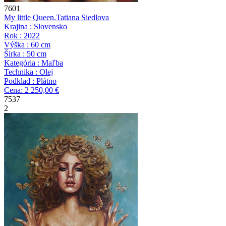
7601
My little Queen.
Tatiana Siedlova
Krajina : Slovensko
Rok : 2022
Výška : 60 cm
Širka : 50 cm
Kategória : Maľba
Technika : Olej
Podklad : Plátno
Cena: 2 250,00 €
7537
2