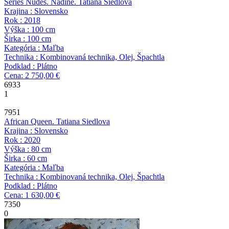
Series Nudes. Nadine.
Tatiana Siedlova
Krajina : Slovensko
Rok : 2018
Výška : 100 cm
Širka : 100 cm
Kategória : Maľba
Technika : Kombinovaná technika, Olej, Špachtla
Podklad : Plátno
Cena: 2 750,00 €
6933
1
7951
African Queen.
Tatiana Siedlova
Krajina : Slovensko
Rok : 2020
Výška : 80 cm
Širka : 60 cm
Kategória : Maľba
Technika : Kombinovaná technika, Olej, Špachtla
Podklad : Plátno
Cena: 1 630,00 €
7350
0