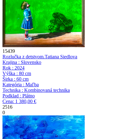
15439
Rozlučka z detstvom.
Tatiana Siedlova
Krajina : Slovensko
Rok : 2024
Výška : 80 cm
Širka : 60 cm
Kategória : Maľba
Technika : Kombinovaná technika
Podklad : Plátno
Cena: 1 380,00 €
2516
0