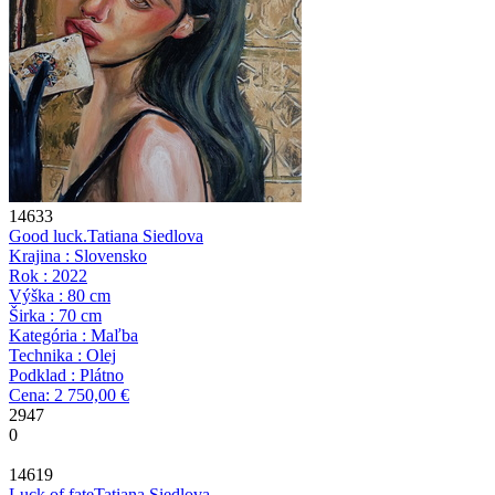
14633
Good luck.
Tatiana Siedlova
Krajina : Slovensko
Rok : 2022
Výška : 80 cm
Širka : 70 cm
Kategória : Maľba
Technika : Olej
Podklad : Plátno
Cena: 2 750,00 €
2947
0
14619
Luck of fate
Tatiana Siedlova