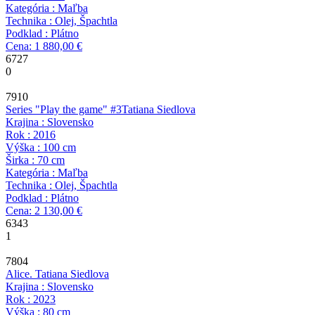
Kategória : Maľba
Technika : Olej, Špachtla
Podklad : Plátno
Cena: 1 880,00 €
6727
0
7910
Series "Play the game" #3
Tatiana Siedlova
Krajina : Slovensko
Rok : 2016
Výška : 100 cm
Širka : 70 cm
Kategória : Maľba
Technika : Olej, Špachtla
Podklad : Plátno
Cena: 2 130,00 €
6343
1
7804
Alice.
Tatiana Siedlova
Krajina : Slovensko
Rok : 2023
Výška : 80 cm