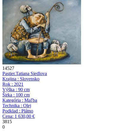
14527
Pastier.
Tatiana Siedlova
Krajina : Slovensko
Rok : 2021
Výška : 90 cm
Širka : 100 cm
Kategória : Maľba
Technika : Olej
Podklad : Plátno
Cena: 1 630,00 €
3815
0