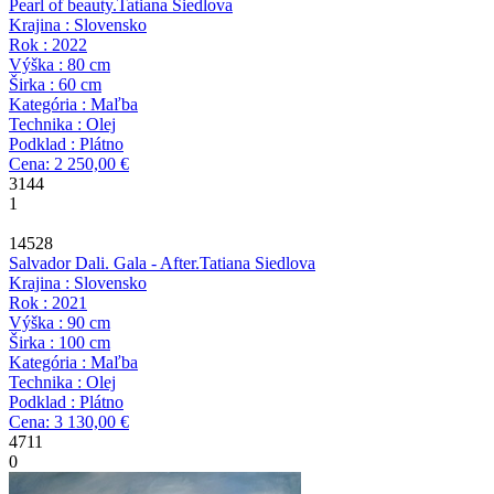
Pearl of beauty.
Tatiana Siedlova
Krajina : Slovensko
Rok : 2022
Výška : 80 cm
Širka : 60 cm
Kategória : Maľba
Technika : Olej
Podklad : Plátno
Cena: 2 250,00 €
3144
1
14528
Salvador Dali. Gala - After.
Tatiana Siedlova
Krajina : Slovensko
Rok : 2021
Výška : 90 cm
Širka : 100 cm
Kategória : Maľba
Technika : Olej
Podklad : Plátno
Cena: 3 130,00 €
4711
0