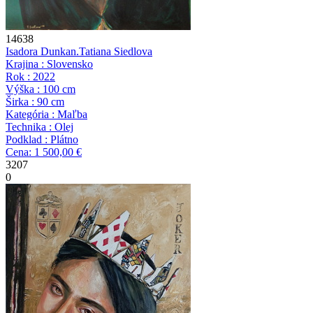
14638
Isadora Dunkan.
Tatiana Siedlova
Krajina : Slovensko
Rok : 2022
Výška : 100 cm
Širka : 90 cm
Kategória : Maľba
Technika : Olej
Podklad : Plátno
Cena: 1 500,00 €
3207
0