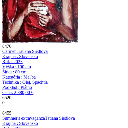
8476
Carmen.
Tatiana Siedlova
Krajina : Slovensko
Rok : 2023
Výška : 100 cm
Širka : 80 cm
Kategória : Maľba
Technika : Olej, Špachtla
Podklad : Plátno
Cena: 2 880,00 €
6520
0
8455
Summer's extravaganza
Tatiana Siedlova
Krajina : Slovensko