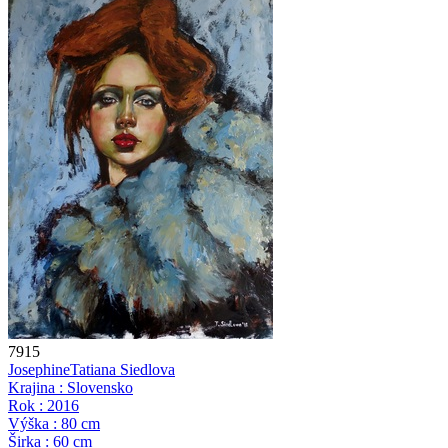
7915
Josephine
Tatiana Siedlova
Krajina : Slovensko
Rok : 2016
Výška : 80 cm
Širka : 60 cm