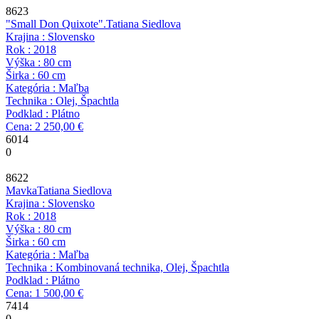
8623
"Small Don Quixote".
Tatiana Siedlova
Krajina : Slovensko
Rok : 2018
Výška : 80 cm
Širka : 60 cm
Kategória : Maľba
Technika : Olej, Špachtla
Podklad : Plátno
Cena: 2 250,00 €
6014
0
8622
Mavka
Tatiana Siedlova
Krajina : Slovensko
Rok : 2018
Výška : 80 cm
Širka : 60 cm
Kategória : Maľba
Technika : Kombinovaná technika, Olej, Špachtla
Podklad : Plátno
Cena: 1 500,00 €
7414
0