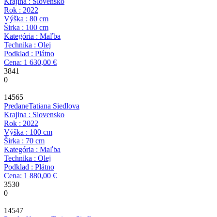
Krajina : Slovensko
Rok : 2022
Výška : 80 cm
Širka : 100 cm
Kategória : Maľba
Technika : Olej
Podklad : Plátno
Cena: 1 630,00 €
3841
0
14565
Predane
Tatiana Siedlova
Krajina : Slovensko
Rok : 2022
Výška : 100 cm
Širka : 70 cm
Kategória : Maľba
Technika : Olej
Podklad : Plátno
Cena: 1 880,00 €
3530
0
14547