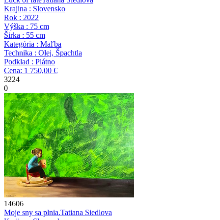
Krajina : Slovensko
Rok : 2022
Výška : 75 cm
Širka : 55 cm
Kategória : Maľba
Technika : Olej, Špachtla
Podklad : Plátno
Cena: 1 750,00 €
3224
0
14606
Moje sny sa plnia.
Tatiana Siedlova