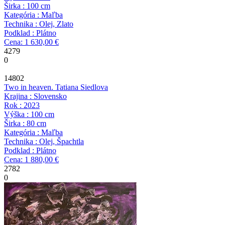
Širka : 100 cm
Kategória : Maľba
Technika : Olej, Zlato
Podklad : Plátno
Cena: 1 630,00 €
4279
0
14802
Two in heaven.
Tatiana Siedlova
Krajina : Slovensko
Rok : 2023
Výška : 100 cm
Širka : 80 cm
Kategória : Maľba
Technika : Olej, Špachtla
Podklad : Plátno
Cena: 1 880,00 €
2782
0