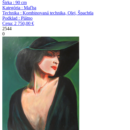
Širka : 90 cm
Kategória : Maľba
Technika : Kombinovaná technika, Olej, Špachtla
Podklad : Plátno
Cena: 2 750,00 €
2544
0