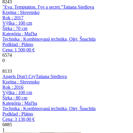
8243
"Eva. Temptation. I've a secret."
Tatiana Siedlova
Krajina : Slovensko
Rok : 2017
Výška : 100 cm
Širka : 70 cm
Kategória : Maľba
Technika : Kombinovaná technika, Olej, Špachtla
Podklad : Plátno
Cena: 1 500,00 €
6574
0
8133
Angels Don't Cry
Tatiana Siedlova
Krajina : Slovensko
Rok : 2016
Výška : 100 cm
Širka : 80 cm
Kategória : Maľba
Technika : Kombinovaná technika, Olej, Špachtla
Podklad : Plátno
Cena: 3 130,00 €
6885
1