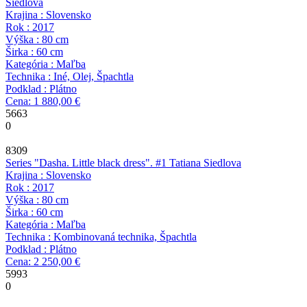
Siedlova
Krajina : Slovensko
Rok : 2017
Výška : 80 cm
Širka : 60 cm
Kategória : Maľba
Technika : Iné, Olej, Špachtla
Podklad : Plátno
Cena: 1 880,00 €
5663
0
8309
Series "Dasha. Little black dress". #1
Tatiana Siedlova
Krajina : Slovensko
Rok : 2017
Výška : 80 cm
Širka : 60 cm
Kategória : Maľba
Technika : Kombinovaná technika, Špachtla
Podklad : Plátno
Cena: 2 250,00 €
5993
0