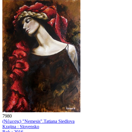
7980
(Νέμεσις) "Nemesis".
Tatiana Siedlova
Krajina : Slovensko
Rok : 2016