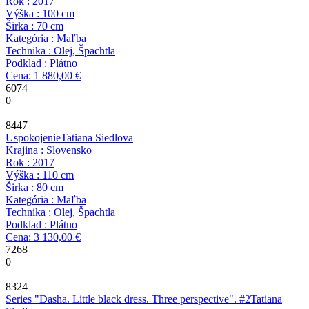
Rok : 2017
Výška : 100 cm
Širka : 70 cm
Kategória : Maľba
Technika : Olej, Špachtla
Podklad : Plátno
Cena: 1 880,00 €
6074
0
8447
Uspokojenie
Tatiana Siedlova
Krajina : Slovensko
Rok : 2017
Výška : 110 cm
Širka : 80 cm
Kategória : Maľba
Technika : Olej, Špachtla
Podklad : Plátno
Cena: 3 130,00 €
7268
0
8324
Series "Dasha. Little black dress. Three perspective". #2
Tatiana