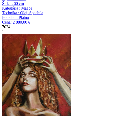
Širka : 60 cm
Kategória : Maľba
Technika : Olej, Špachtla
Podklad : Plátno
Cena: 2 880,00 €
7024
1