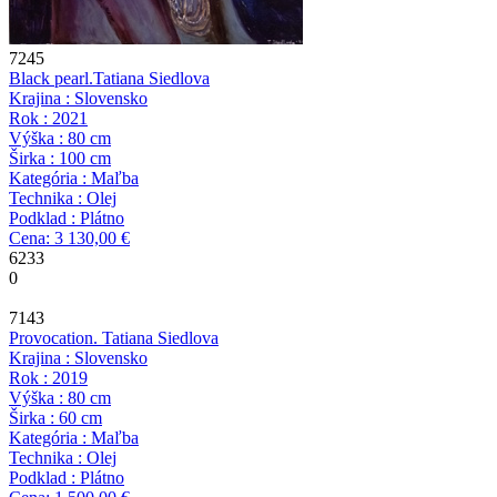
7245
Black pearl.
Tatiana Siedlova
Krajina : Slovensko
Rok : 2021
Výška : 80 cm
Širka : 100 cm
Kategória : Maľba
Technika : Olej
Podklad : Plátno
Cena: 3 130,00 €
6233
0
7143
Provocation.
Tatiana Siedlova
Krajina : Slovensko
Rok : 2019
Výška : 80 cm
Širka : 60 cm
Kategória : Maľba
Technika : Olej
Podklad : Plátno