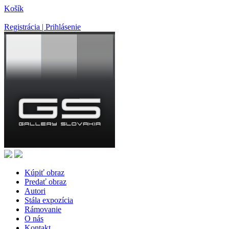
Košík
Registrácia | Prihlásenie
Kúpiť obraz
Predať obraz
Autori
Stála expozícia
Rámovanie
O nás
Kontakt