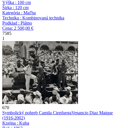
Výška : 100 cm
Širka : 120 cm
Kategória : Maľba
Technika : Kombinovaná technika
Podklad : Plátno
Cena: 2 500,00 €
7585
1
670
Symbolický pohreb Camila Cienfuega
Venancio Diaz Maique
(1916-2002)
Krajina : Kuba