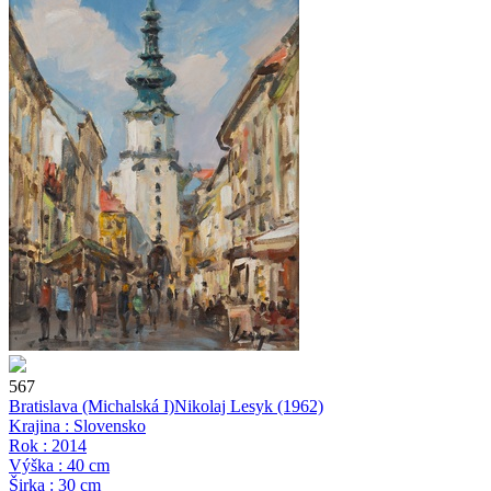
567
Bratislava (Michalská I)
Nikolaj Lesyk
(1962)
Krajina : Slovensko
Rok : 2014
Výška : 40 cm
Širka : 30 cm