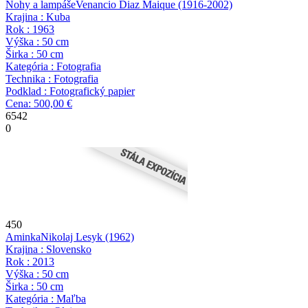
Nohy a lampáše
Venancio Diaz Maique
(1916-2002)
Krajina : Kuba
Rok : 1963
Výška : 50 cm
Širka : 50 cm
Kategória : Fotografia
Technika : Fotografia
Podklad : Fotografický papier
Cena: 500,00 €
6542
0
450
Aminka
Nikolaj Lesyk
(1962)
Krajina : Slovensko
Rok : 2013
Výška : 50 cm
Širka : 50 cm
Kategória : Maľba