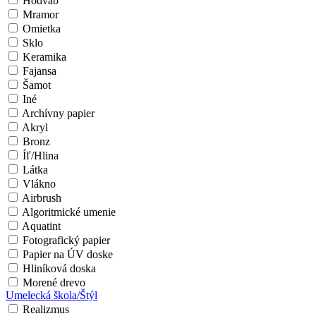
Hodváb
Mramor
Omietka
Sklo
Keramika
Fajansa
Šamot
Iné
Archívny papier
Akryl
Bronz
Íľ/Hlina
Látka
Vlákno
Airbrush
Algoritmické umenie
Aquatint
Fotografický papier
Papier na ÚV doske
Hliníková doska
Morené drevo
Umelecká škola/Štýl
Realizmus