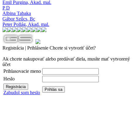
Emil Purgina,
Akad. mal.
P D
Albina Tabaka
Gábor Szűcs,
Bc
Peter Pollág,
Akad. mal.
Registrácia | Prihlásenie
Chcete si vytvoriť účet?
Ak chcete nakupovať alebo predávať diela, musíte mať vytvorený
účet
Prihlasovacie meno
Heslo
Zabudol som heslo