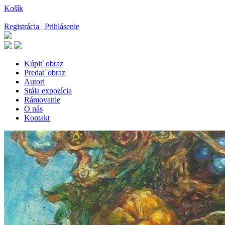
Košík
Registrácia | Prihlásenie
Kúpiť obraz
Predať obraz
Autori
Stála expozícia
Rámovanie
O nás
Kontakt