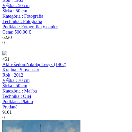
Rok : 1963
Výška : 50 cm
Širka : 50 cm
Kategória : Fotografia
Technika : Fotografia
Podklad : Fotografický papier
Cena: 500,00 €
6220
0
451
Akt v šedom
Nikolaj Lesyk
(1962)
Krajina : Slovensko
Rok : 2012
Výška : 70 cm
Širka : 50 cm
Kategória : Maľba
Technika : Olej
Podklad : Plátno
Predané
9101
0