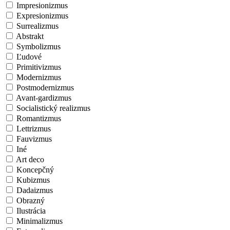
Impresionizmus
Expresionizmus
Surrealizmus
Abstrakt
Symbolizmus
Ľudové
Primitivizmus
Modernizmus
Postmodernizmus
Avant-gardizmus
Socialistický realizmus
Romantizmus
Lettrizmus
Fauvizmus
Iné
Art deco
Koncepčný
Kubizmus
Dadaizmus
Obrazný
Ilustrácia
Minimalizmus