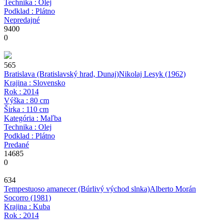
Technika : Olej
Podklad : Plátno
Nepredajné
9400
0
565
Bratislava (Bratislavský hrad, Dunaj)
Nikolaj Lesyk
(1962)
Krajina : Slovensko
Rok : 2014
Výška : 80 cm
Širka : 110 cm
Kategória : Maľba
Technika : Olej
Podklad : Plátno
Predané
14685
0
634
Tempestuoso amanecer (Búrlivý východ slnka)
Alberto Morán
Socorro
(1981)
Krajina : Kuba
Rok : 2014