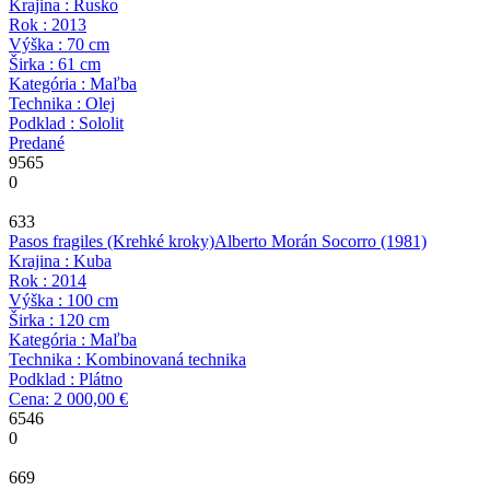
Krajina : Rusko
Rok : 2013
Výška : 70 cm
Širka : 61 cm
Kategória : Maľba
Technika : Olej
Podklad : Sololit
Predané
9565
0
633
Pasos fragiles (Krehké kroky)
Alberto Morán Socorro
(1981)
Krajina : Kuba
Rok : 2014
Výška : 100 cm
Širka : 120 cm
Kategória : Maľba
Technika : Kombinovaná technika
Podklad : Plátno
Cena: 2 000,00 €
6546
0
669