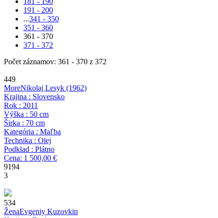
181 - 190
191 - 200
...
341 - 350
351 - 360
361 - 370
371 - 372
Počet záznamov: 361 - 370 z 372
449
More
Nikolaj Lesyk
(1962)
Krajina : Slovensko
Rok : 2011
Výška : 50 cm
Širka : 70 cm
Kategória : Maľba
Technika : Olej
Podklad : Plátno
Cena: 1 500,00 €
9194
3
534
Žena
Evgeniy Kuzovkin