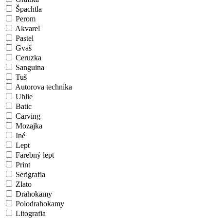
Špachtla
Perom
Akvarel
Pastel
Gvaš
Ceruzka
Sanguina
Tuš
Autorova technika
Uhlie
Batic
Carving
Mozajka
Iné
Lept
Farebný lept
Print
Serigrafia
Zlato
Drahokamy
Polodrahokamy
Litografia