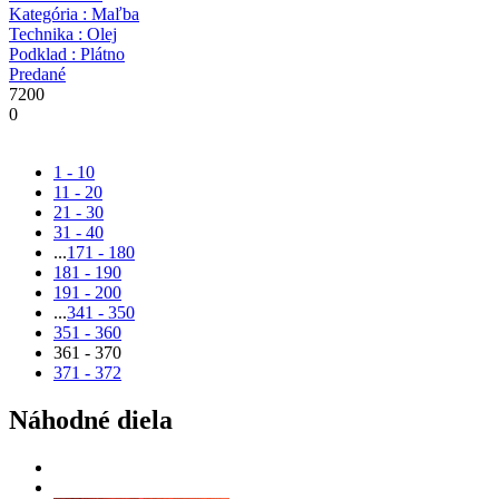
Kategória : Maľba
Technika : Olej
Podklad : Plátno
Predané
7200
0
1 - 10
11 - 20
21 - 30
31 - 40
...
171 - 180
181 - 190
191 - 200
...
341 - 350
351 - 360
361 - 370
371 - 372
Náhodné diela