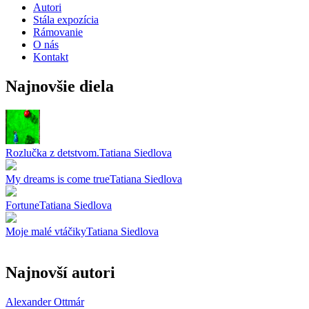
Autori
Stála expozícia
Rámovanie
O nás
Kontakt
Najnovšie diela
Rozlučka z detstvom.
Tatiana Siedlova
My dreams is come true
Tatiana Siedlova
Fortune
Tatiana Siedlova
Moje malé vtáčiky
Tatiana Siedlova
Najnovší autori
Alexander Ottmár