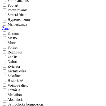
Fotorealizmus
Pop art
Portrétovanie
Street/Urban
Hyperrealizmus
Manierizmus
Žáner
Krajina
Mesto
More
Portrét
Rozhovor
Zátišie
Nahota
Zvieratá
Architektúra
Sakrálne
Historické
Vojnové dielo
Fantázia
Medailón
Abstrakcia
Symbolická kompozícia