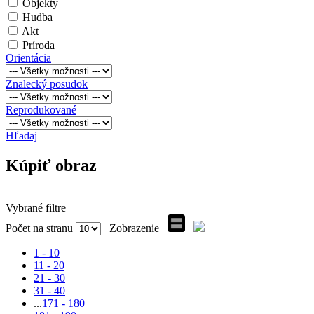
Objekty
Hudba
Akt
Príroda
Orientácia
Znalecký posudok
Reprodukované
Hľadaj
Kúpiť obraz
Vybrané filtre
Počet na stranu
Zobrazenie
1 - 10
11 - 20
21 - 30
31 - 40
...
171 - 180