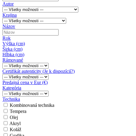
Autor
Krajina
Názov
Rok
Výška (cm)
Širka (cm)
Hĺbka (cm)
Rámované
Certifikát autenticity (Je k dispozícií?)
Predajná cena v Eur (€)
Kategória
Technika
Kombinovaná technika
Tempera
Olej
Akryl
Koláž
Grafika