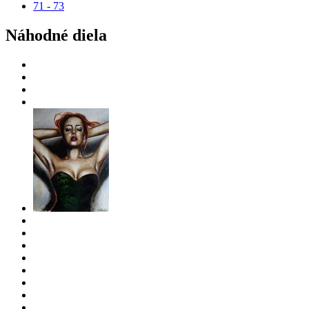
71 - 73
Náhodné diela