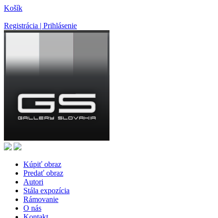
Košík
Registrácia | Prihlásenie
Kúpiť obraz
Predať obraz
Autori
Stála expozícia
Rámovanie
O nás
Kontakt