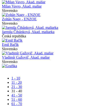
Milan Vavro, Akad. maliar
Slovensko
Zoltán Nagy - ENZOE
Slovensko
Jarmila Čihánková, Akad. maliarka
Česká republika
Emil Bačík
Slovensko
Vladimír Gažovič, Akad. maliar
Slovensko
1 - 10
11 - 20
21 - 30
31 - 40
41 - 50
51 - 60
61 - 70