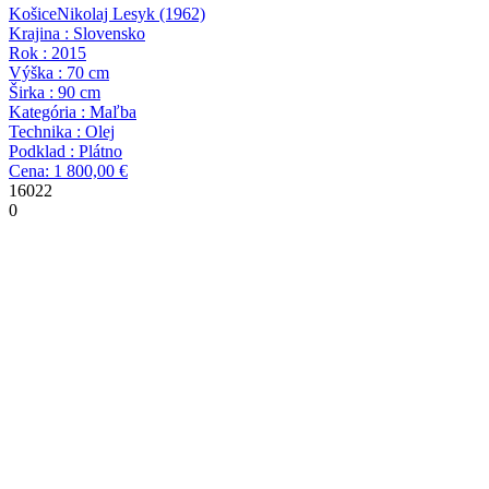
Košice
Nikolaj Lesyk
(1962)
Krajina : Slovensko
Rok : 2015
Výška : 70 cm
Širka : 90 cm
Kategória : Maľba
Technika : Olej
Podklad : Plátno
Cena: 1 800,00 €
16022
0
7322
Kráľovná
Nikolaj Lesyk
(1962)
Krajina : Slovensko
Rok : 2015
Výška : 70 cm
Širka : 50 cm
Kategória : Maľba
Technika : Olej
Podklad : Plátno
Cena: 1 000,00 €
8960
0