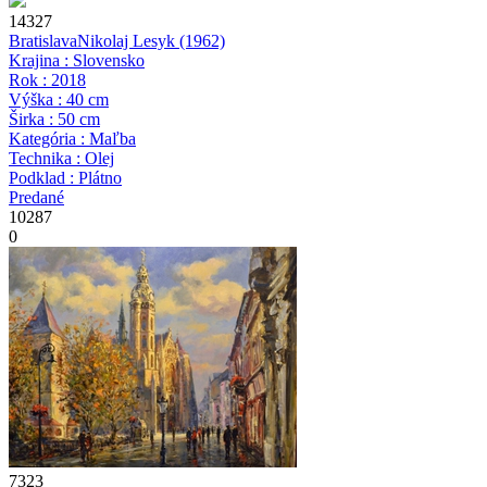
14327
Bratislava
Nikolaj Lesyk
(1962)
Krajina : Slovensko
Rok : 2018
Výška : 40 cm
Širka : 50 cm
Kategória : Maľba
Technika : Olej
Podklad : Plátno
Predané
10287
0
7323