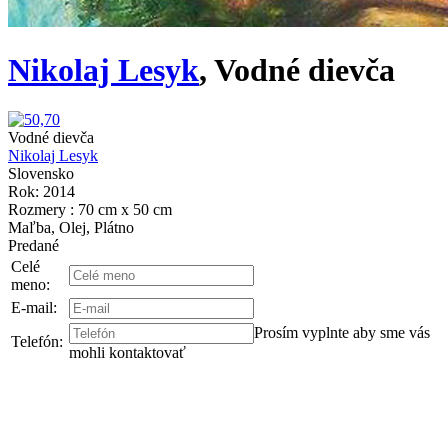
Nikolaj Lesyk
, Vodné dievča
Vodné dievča
Nikolaj Lesyk
Slovensko
Rok: 2014
Rozmery : 70 cm x 50 cm
Maľba, Olej, Plátno
Predané
Celé
meno:
E-mail:
Prosím vyplnte aby sme vás
Telefón:
mohli kontaktovať