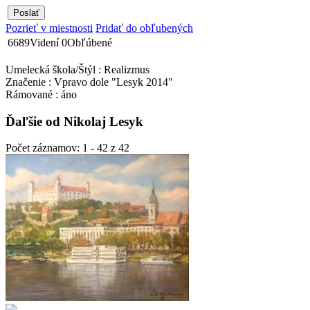
Pozrieť v miestnosti
Pridať do obľubených
6689
Videní
0
Obľúbené
Umelecká škola/Štýl : Realizmus
Značenie : Vpravo dole "Lesyk 2014"
Rámované : áno
Ďaľšie od Nikolaj Lesyk
Počet záznamov: 1 - 42 z 42