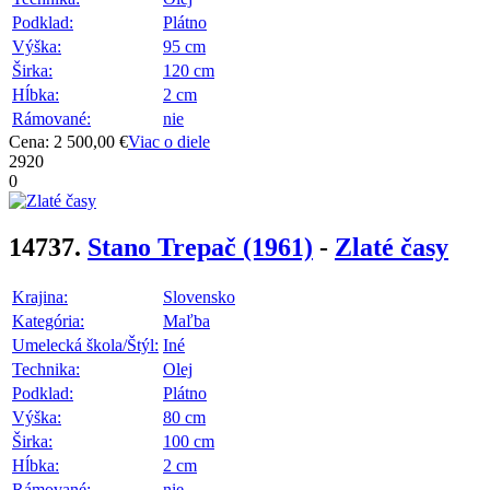
Podklad:
Plátno
Výška:
95 cm
Širka:
120 cm
Hĺbka:
2 cm
Rámované:
nie
Cena: 2 500,00 €
Viac o diele
2920
0
14737.
Stano Trepač
(1961)
-
Zlaté časy
Krajina:
Slovensko
Kategória:
Maľba
Umelecká škola/Štýl:
Iné
Technika:
Olej
Podklad:
Plátno
Výška:
80 cm
Širka:
100 cm
Hĺbka:
2 cm
Rámované:
nie