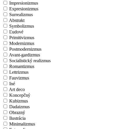
Impresionizmus
Expresionizmus
Surrealizmus
Abstrakt
Symbolizmus
Ľudové
Primitivizmus
Modernizmus
Postmodernizmus
Avant-gardizmus
Socialistický realizmus
Romantizmus
Lettrizmus
Fauvizmus
Iné
Art deco
Koncepčný
Kubizmus
Dadaizmus
Obrazný
Ilustrácia
Minimalizmus