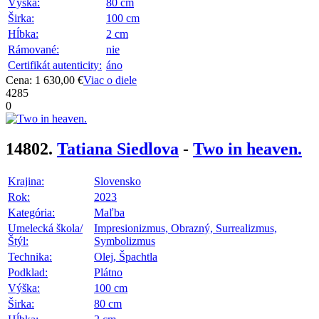
Výška:
80 cm
Širka:
100 cm
Hĺbka:
2 cm
Rámované:
nie
Certifikát autenticity:
áno
Cena: 1 630,00 €
Viac o diele
4285
0
14802.
Tatiana Siedlova
-
Two in heaven.
Krajina:
Slovensko
Rok:
2023
Kategória:
Maľba
Umelecká škola/
Impresionizmus, Obrazný, Surrealizmus,
Štýl:
Symbolizmus
Technika:
Olej, Špachtla
Podklad:
Plátno
Výška:
100 cm
Širka:
80 cm