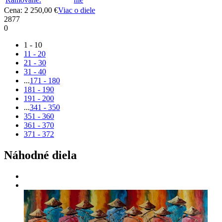
Cena: 2 250,00 €
Viac o diele
2877
0
1 - 10
11 - 20
21 - 30
31 - 40
...
171 - 180
181 - 190
191 - 200
...
341 - 350
351 - 360
361 - 370
371 - 372
Náhodné diela