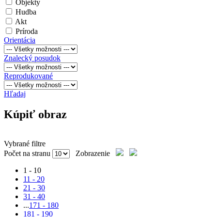
Objekty
Hudba
Akt
Príroda
Orientácia
Znalecký posudok
Reprodukované
Hľadaj
Kúpiť obraz
Vybrané filtre
Počet na stranu
Zobrazenie
1 - 10
11 - 20
21 - 30
31 - 40
...
171 - 180
181 - 190