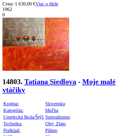
Cena: 1 630,00 €
Viac o diele
1962
0
14803.
Tatiana Siedlova
-
Moje malé
vtáčiky
Krajina:
Slovensko
Kategória:
Maľba
Umelecká škola/Štýl:
Surrealizmus
Technika:
Olej, Zlato
Podklad:
Plátno