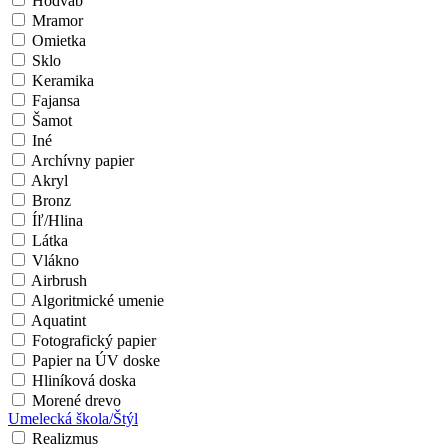
Hodváb
Mramor
Omietka
Sklo
Keramika
Fajansa
Šamot
Iné
Archívny papier
Akryl
Bronz
Íľ/Hlina
Látka
Vlákno
Airbrush
Algoritmické umenie
Aquatint
Fotografický papier
Papier na ÚV doske
Hliníková doska
Morené drevo
Umelecká škola/Štýl
Realizmus