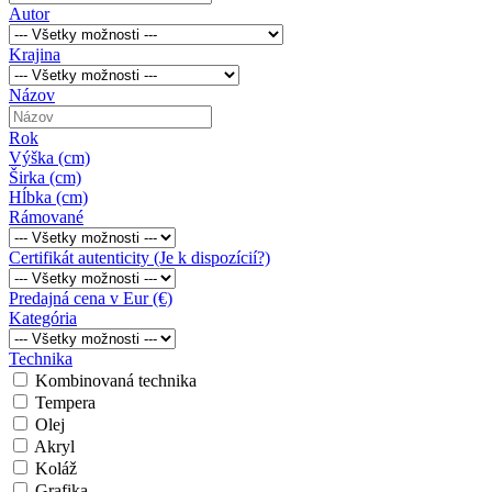
Autor
Krajina
Názov
Rok
Výška (cm)
Širka (cm)
Hĺbka (cm)
Rámované
Certifikát autenticity (Je k dispozícií?)
Predajná cena v Eur (€)
Kategória
Technika
Kombinovaná technika
Tempera
Olej
Akryl
Koláž
Grafika