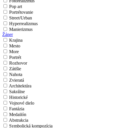
Fotorealizmus
Pop art
Portrétovanie
Street/Urban
Hyperrealizmus
Manierizmus
Žáner
Krajina
Mesto
More
Portrét
Rozhovor
Zátišie
Nahota
Zvieratá
Architektúra
Sakrálne
Historické
Vojnové dielo
Fantázia
Medailón
Abstrakcia
Symbolická kompozícia