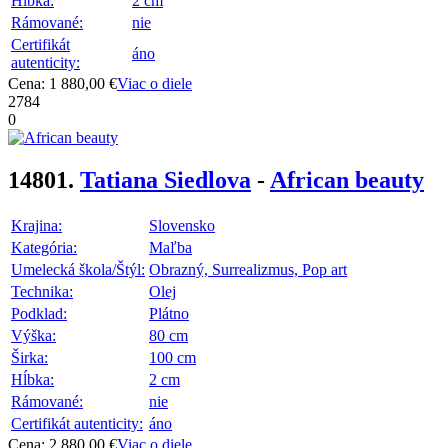
Hĺbka:
2 cm
Rámované:
nie
Certifikát
áno
autenticity:
Cena: 1 880,00 €
Viac o diele
2784
0
14801.
Tatiana Siedlova
-
African beauty
Krajina:
Slovensko
Kategória:
Maľba
Umelecká škola/Štýl:
Obrazný, Surrealizmus, Pop art
Technika:
Olej
Podklad:
Plátno
Výška:
80 cm
Širka:
100 cm
Hĺbka:
2 cm
Rámované:
nie
Certifikát autenticity:
áno
Cena: 2 880,00 €
Viac o diele