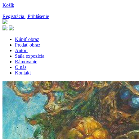
Košík
Registrácia | Prihlásenie
Kúpiť obraz
Predať obraz
Autori
Stála expozícia
Rámovanie
O nás
Kontakt