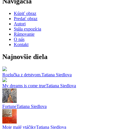
Navigácia
Kúpiť obraz
Predať obraz
Autori
Stála expozícia
Rámovanie
O nás
Kontakt
Najnovšie diela
Rozlučka z detstvom.
Tatiana Siedlova
My dreams is come true
Tatiana Siedlova
Fortune
Tatiana Siedlova
Moje malé vtáčiky
Tatiana Siedlova