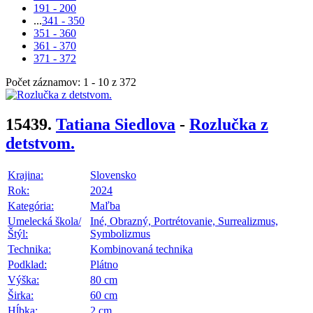
191 - 200
...
341 - 350
351 - 360
361 - 370
371 - 372
Počet záznamov: 1 - 10 z 372
15439.
Tatiana Siedlova
-
Rozlučka z
detstvom.
Krajina:
Slovensko
Rok:
2024
Kategória:
Maľba
Umelecká škola/
Iné, Obrazný, Portrétovanie, Surrealizmus,
Štýl:
Symbolizmus
Technika:
Kombinovaná technika
Podklad:
Plátno
Výška:
80 cm
Širka:
60 cm
Hĺbka:
2 cm