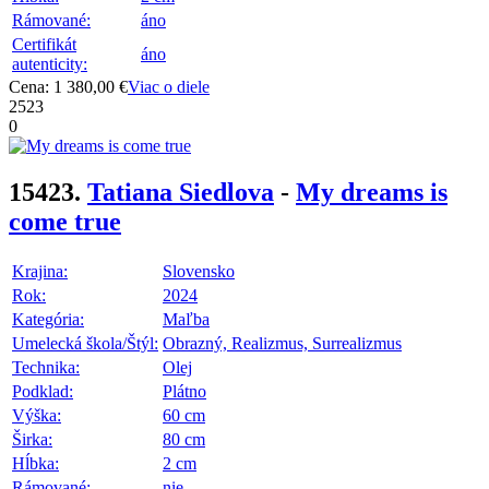
Rámované:
áno
Certifikát
áno
autenticity:
Cena: 1 380,00 €
Viac o diele
2523
0
15423.
Tatiana Siedlova
-
My dreams is
come true
Krajina:
Slovensko
Rok:
2024
Kategória:
Maľba
Umelecká škola/Štýl:
Obrazný, Realizmus, Surrealizmus
Technika:
Olej
Podklad:
Plátno
Výška:
60 cm
Širka:
80 cm
Hĺbka:
2 cm
Rámované:
nie