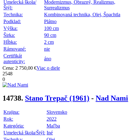
Umelecká škola/
Modernizmus, Obrazný, Realizmus,
Štýl:
Surrealizmus
Technika:
Kombinovaná technika, Olej, Špachtla
Podklad:
Plátno
Výška:
100 cm
Širka:
90 cm
Hĺbka:
2 cm
Rámované:
nie
Certifikát
áno
autenticity:
Cena: 2 750,00 €
Viac o diele
2548
0
14738.
Stano Trepač
(1961)
-
Nad Nami
Krajina:
Slovensko
Rok:
2022
Kategória:
Maľba
Umelecká škola/Štýl:
Iné
Technika:
Olej