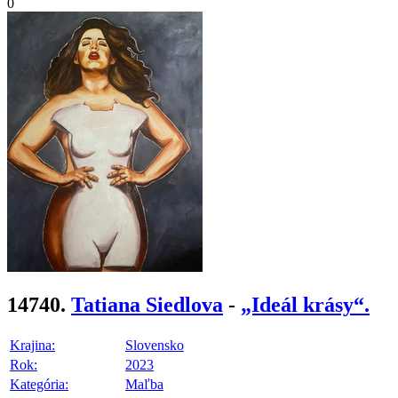
0
14740.
Tatiana Siedlova
-
„Ideál krásy“.
Krajina:
Slovensko
Rok:
2023
Kategória:
Maľba