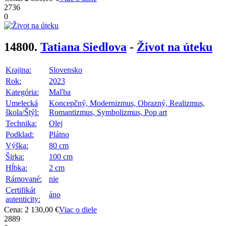
2736
0
14800.
Tatiana Siedlova
-
Život na úteku
Krajina:
Slovensko
Rok:
2023
Kategória:
Maľba
Umelecká
Koncepčný, Modernizmus, Obrazný, Realizmus,
škola/Štýl:
Romantizmus, Symbolizmus, Pop art
Technika:
Olej
Podklad:
Plátno
Výška:
80 cm
Širka:
100 cm
Hĺbka:
2 cm
Rámované:
nie
Certifikát
áno
autenticity:
Cena: 2 130,00 €
Viac o diele
2889