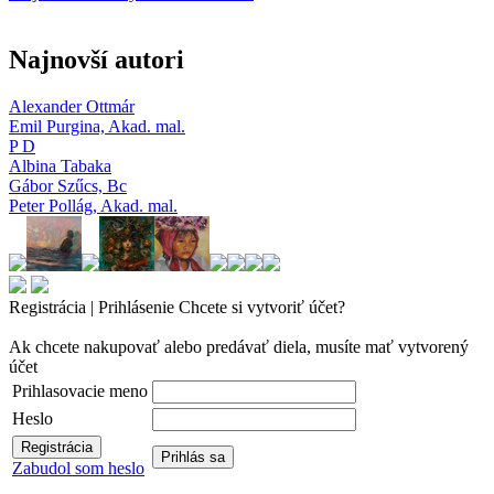
Najnovší autori
Alexander Ottmár
Emil Purgina,
Akad. mal.
P D
Albina Tabaka
Gábor Szűcs,
Bc
Peter Pollág,
Akad. mal.
Registrácia | Prihlásenie
Chcete si vytvoriť účet?
Ak chcete nakupovať alebo predávať diela, musíte mať vytvorený
účet
Prihlasovacie meno
Heslo
Zabudol som heslo