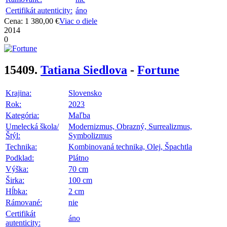
Certifikát autenticity:
áno
Cena: 1 380,00 €
Viac o diele
2014
0
15409.
Tatiana Siedlova
-
Fortune
Krajina:
Slovensko
Rok:
2023
Kategória:
Maľba
Umelecká škola/
Modernizmus, Obrazný, Surrealizmus,
Štýl:
Symbolizmus
Technika:
Kombinovaná technika, Olej, Špachtla
Podklad:
Plátno
Výška:
70 cm
Širka:
100 cm
Hĺbka:
2 cm
Rámované:
nie
Certifikát
áno
autenticity: