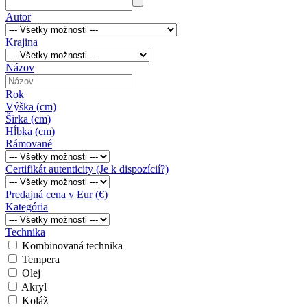
Autor
Krajina
Názov
Rok
Výška (cm)
Širka (cm)
Hĺbka (cm)
Rámované
Certifikát autenticity (Je k dispozícií?)
Predajná cena v Eur (€)
Kategória
Technika
Kombinovaná technika
Tempera
Olej
Akryl
Koláž