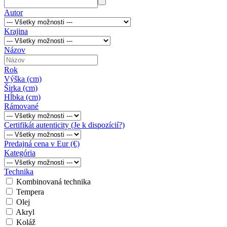
Autor
Krajina
Názov
Rok
Výška (cm)
Širka (cm)
Hĺbka (cm)
Rámované
Certifikát autenticity (Je k dispozícií?)
Predajná cena v Eur (€)
Kategória
Technika
Kombinovaná technika
Tempera
Olej
Akryl
Koláž