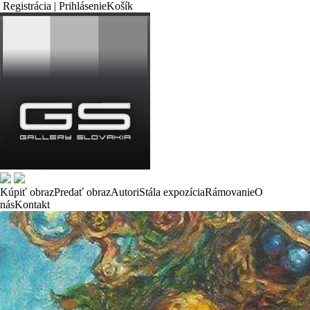
Registrácia | Prihlásenie
Košík
Kúpiť obraz
Predať obraz
Autori
Stála expozícia
Rámovanie
O
nás
Kontakt