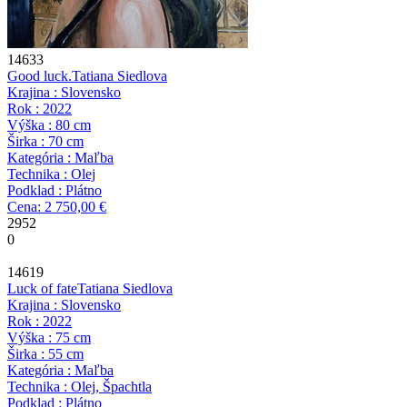
14633
Good luck.
Tatiana Siedlova
Krajina : Slovensko
Rok : 2022
Výška : 80 cm
Širka : 70 cm
Kategória : Maľba
Technika : Olej
Podklad : Plátno
Cena: 2 750,00 €
2952
0
14619
Luck of fate
Tatiana Siedlova
Krajina : Slovensko
Rok : 2022
Výška : 75 cm
Širka : 55 cm
Kategória : Maľba
Technika : Olej, Špachtla
Podklad : Plátno