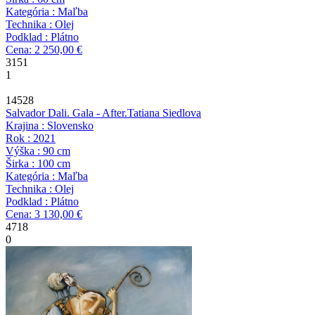
Kategória : Maľba
Technika : Olej
Podklad : Plátno
Cena: 2 250,00 €
3151
1
14528
Salvador Dali. Gala - After.
Tatiana Siedlova
Krajina : Slovensko
Rok : 2021
Výška : 90 cm
Širka : 100 cm
Kategória : Maľba
Technika : Olej
Podklad : Plátno
Cena: 3 130,00 €
4718
0