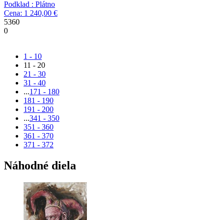
Podklad : Plátno
Cena: 1 240,00 €
5360
0
1 - 10
11 - 20
21 - 30
31 - 40
...
171 - 180
181 - 190
191 - 200
...
341 - 350
351 - 360
361 - 370
371 - 372
Náhodné diela