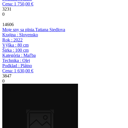
Cena: 1 750,00 €
3231
0
14606
Moje sny sa plnia.
Tatiana Siedlova
Krajina : Slovensko
Rok : 2022
Výška : 80 cm
Širka : 100 cm
Kategória : Maľba
Technika : Olej
Podklad : Plátno
Cena: 1 630,00 €
3847
0