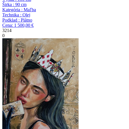
Širka : 90 cm
Kategória : Maľba
Technika : Olej
Podklad : Plátno
Cena: 1 500,00 €
3214
0