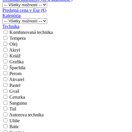
Predajná cena v Eur (€)
Kategória
Technika
Kombinovaná technika
Tempera
Olej
Akryl
Koláž
Grafika
Špachtla
Perom
Akvarel
Pastel
Gvaš
Ceruzka
Sanguina
Tuš
Autorova technika
Uhlie
Batic