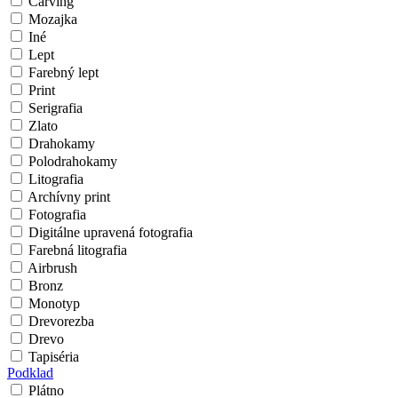
Carving
Mozajka
Iné
Lept
Farebný lept
Print
Serigrafia
Zlato
Drahokamy
Polodrahokamy
Litografia
Archívny print
Fotografia
Digitálne upravená fotografia
Farebná litografia
Airbrush
Bronz
Monotyp
Drevorezba
Drevo
Tapiséria
Podklad
Plátno