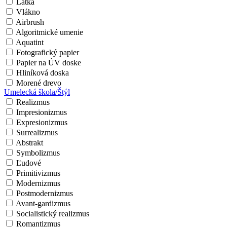
Látka
Vlákno
Airbrush
Algoritmické umenie
Aquatint
Fotografický papier
Papier na ÚV doske
Hliníková doska
Morené drevo
Umelecká škola/Štýl
Realizmus
Impresionizmus
Expresionizmus
Surrealizmus
Abstrakt
Symbolizmus
Ľudové
Primitivizmus
Modernizmus
Postmodernizmus
Avant-gardizmus
Socialistický realizmus
Romantizmus