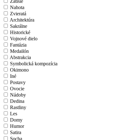
Zátišie
Nahota
Zvieratá
Architektúra
Sakrálne
Historické
Vojnové dielo
Fantázia
Medailón
Abstrakcia
Symbolická kompozícia
Okimono
Iné
Postavy
Ovocie
Nádoby
Dedina
Rastliny
Les
Domy
Humor
Satira
Socha