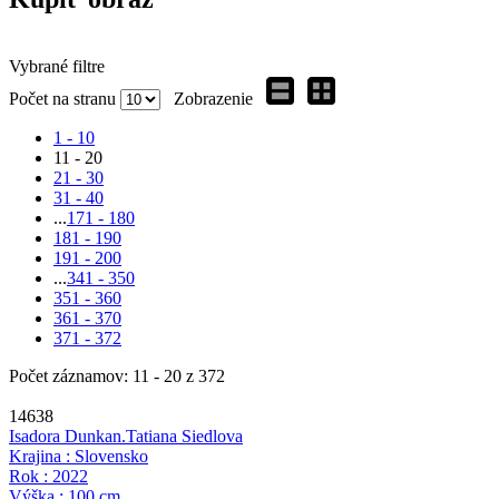
Vybrané filtre
Počet na stranu
Zobrazenie
1 - 10
11 - 20
21 - 30
31 - 40
...
171 - 180
181 - 190
191 - 200
...
341 - 350
351 - 360
361 - 370
371 - 372
Počet záznamov: 11 - 20 z 372
14638
Isadora Dunkan.
Tatiana Siedlova
Krajina : Slovensko
Rok : 2022
Výška : 100 cm