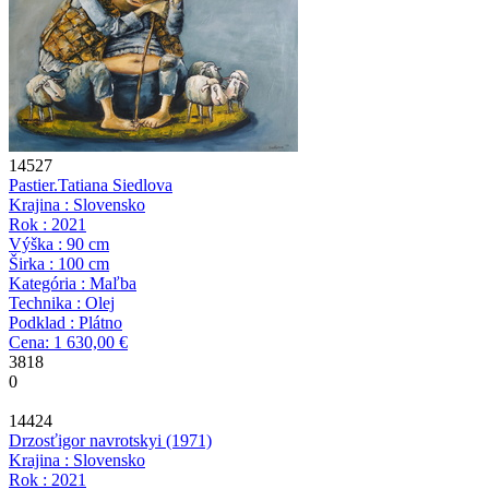
14527
Pastier.
Tatiana Siedlova
Krajina : Slovensko
Rok : 2021
Výška : 90 cm
Širka : 100 cm
Kategória : Maľba
Technika : Olej
Podklad : Plátno
Cena: 1 630,00 €
3818
0
14424
Drzosť
igor navrotskyi
(1971)
Krajina : Slovensko
Rok : 2021