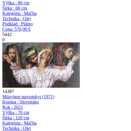
Výška : 80 cm
Širka : 60 cm
Kategória : Maľba
Technika : Olej
Podklad : Plátno
Cena: 570,00 €
5442
0
14387
Múzy
igor navrotskyi
(1971)
Krajina : Slovensko
Rok : 2021
Výška : 70 cm
Širka : 120 cm
Kategória : Maľba
Technika : Olej