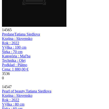
14565
Predane
Tatiana Siedlova
Krajina : Slovensko
Rok : 2022
Výška : 100 cm
Širka : 70 cm
Kategória : Maľba
Technika : Olej
Podklad : Plátno
Cena: 1 880,00 €
3536
0
14547
Pearl of beauty.
Tatiana Siedlova
Krajina : Slovensko
Rok : 2022
Výška : 80 cm
Širka : 60 cm