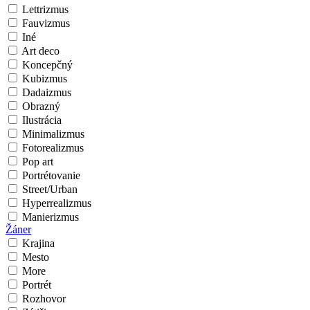
Lettrizmus
Fauvizmus
Iné
Art deco
Koncepčný
Kubizmus
Dadaizmus
Obrazný
Ilustrácia
Minimalizmus
Fotorealizmus
Pop art
Portrétovanie
Street/Urban
Hyperrealizmus
Manierizmus
Žáner
Krajina
Mesto
More
Portrét
Rozhovor