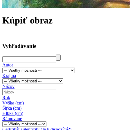
Kúpiť obraz
Vyhľadávanie
Autor
Krajina
Názov
Rok
Výška (cm)
Širka (cm)
Hĺbka (cm)
Rámované
Certifikát autenticity (Je k dispozícií?)