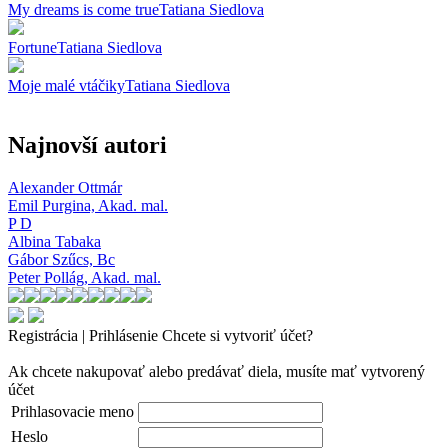
My dreams is come true
Tatiana Siedlova
Fortune
Tatiana Siedlova
Moje malé vtáčiky
Tatiana Siedlova
Najnovší autori
Alexander Ottmár
Emil Purgina,
Akad. mal.
P D
Albina Tabaka
Gábor Szűcs,
Bc
Peter Pollág,
Akad. mal.
Registrácia | Prihlásenie
Chcete si vytvoriť účet?
Ak chcete nakupovať alebo predávať diela, musíte mať vytvorený
účet
Prihlasovacie meno
Heslo