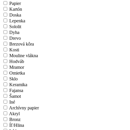
Papier
Kartón
Doska
Lepenka
Sololit
Dyha
Drevo
Brezová kôra
Kosti
Mouline vlákna
Hodváb
Mramor
Omietka
Sklo
Keramika
Fajansa
Šamot
Iné
Archívny papier
Akryl
Bronz
Íľ/Hlina