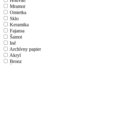
Hodváb
Mramor
Omietka
Sklo
Keramika
Fajansa
Šamot
Iné
Archívny papier
Akryl
Bronz
Íľ/Hlina
Látka
Vlákno
Airbrush
Algoritmické umenie
Aquatint
Fotografický papier
Papier na ÚV doske
Hliníková doska
Morené drevo
Umelecká škola/Štýl
Realizmus