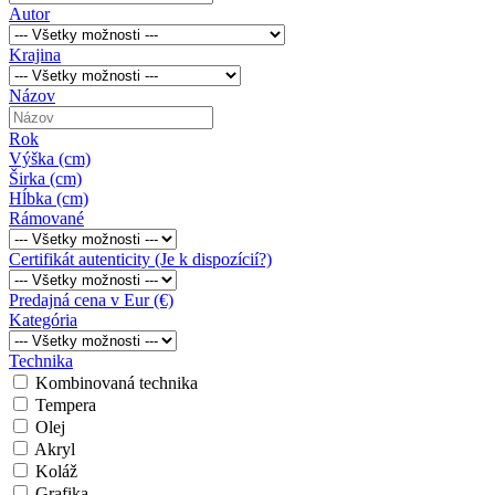
Autor
Krajina
Názov
Rok
Výška (cm)
Širka (cm)
Hĺbka (cm)
Rámované
Certifikát autenticity (Je k dispozícií?)
Predajná cena v Eur (€)
Kategória
Technika
Kombinovaná technika
Tempera
Olej
Akryl
Koláž
Grafika