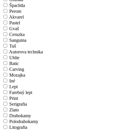
Špachtla
Perom
Akvarel
Pastel
Gvaš
Ceruzka
Sanguina
Tuš
Autorova technika
Uhlie
Batic
Carving
Mozajka
Iné
Lept
Farebný lept
Print
Serigrafia
Zlato
Drahokamy
Polodrahokamy
Litografia