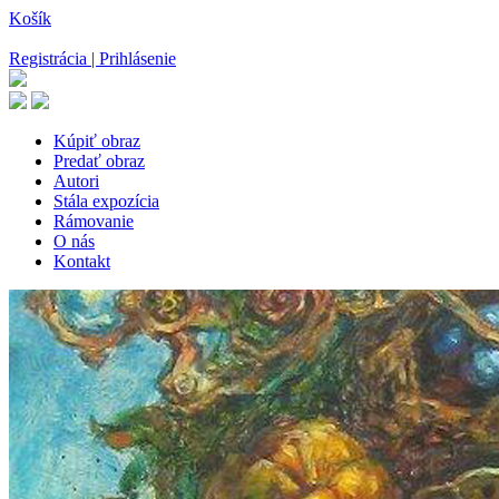
Košík
Registrácia | Prihlásenie
Kúpiť obraz
Predať obraz
Autori
Stála expozícia
Rámovanie
O nás
Kontakt