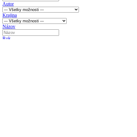
Autor
Krajina
Názov
Rok
Výška (cm)
Širka (cm)
Hĺbka (cm)
Rámované
Certifikát autenticity (Je k dispozícií?)
Predajná cena v Eur (€)
Kategória
Technika
Kombinovaná technika
Tempera
Olej
Akryl
Koláž
Grafika