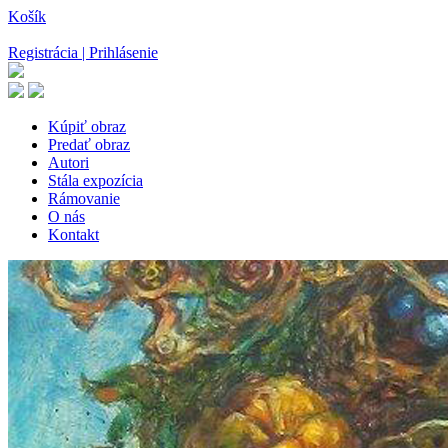
Košík
Registrácia | Prihlásenie
Kúpiť obraz
Predať obraz
Autori
Stála expozícia
Rámovanie
O nás
Kontakt