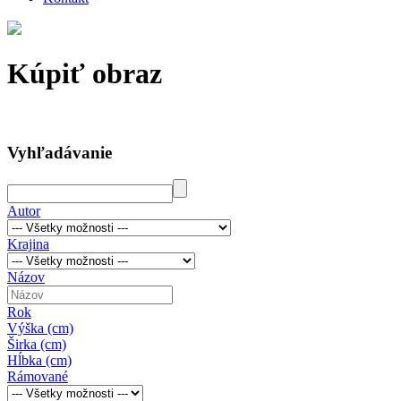
Kúpiť obraz
Vyhľadávanie
Autor
Krajina
Názov
Rok
Výška (cm)
Širka (cm)
Hĺbka (cm)
Rámované