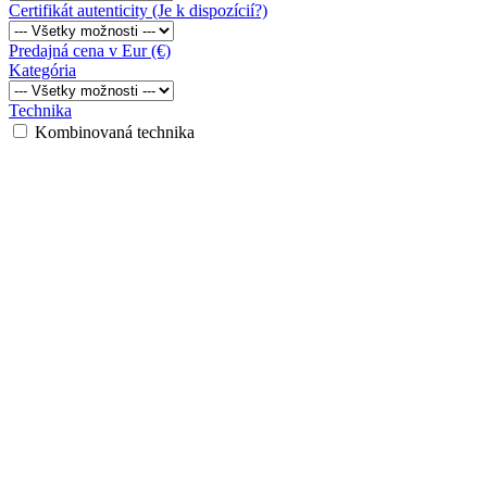
Certifikát autenticity (Je k dispozícií?)
Predajná cena v Eur (€)
Kategória
Technika
Kombinovaná technika
Tempera
Olej
Akryl
Koláž
Grafika
Špachtla
Perom
Akvarel
Pastel
Gvaš
Ceruzka
Sanguina
Tuš
Autorova technika
Uhlie
Batic