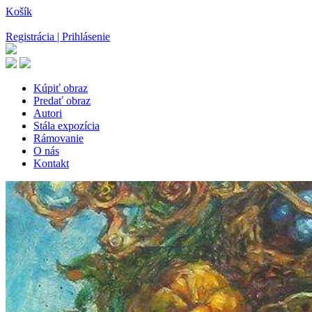
Košík
Registrácia | Prihlásenie
Kúpiť obraz
Predať obraz
Autori
Stála expozícia
Rámovanie
O nás
Kontakt