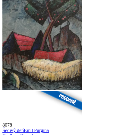
8078
Šedivý deň
Emil Purgina