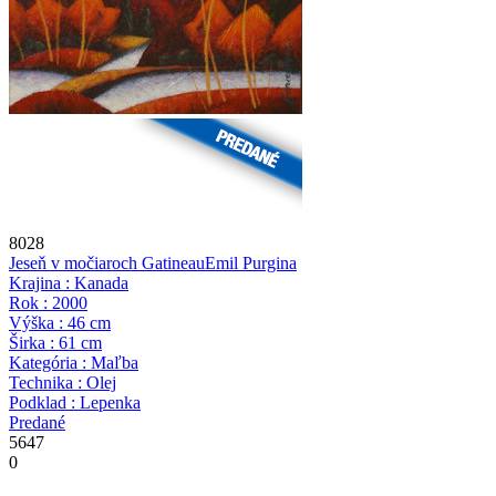
8028
Jeseň v močiaroch Gatineau
Emil Purgina
Krajina : Kanada
Rok : 2000
Výška : 46 cm
Širka : 61 cm
Kategória : Maľba
Technika : Olej
Podklad : Lepenka
Predané
5647
0