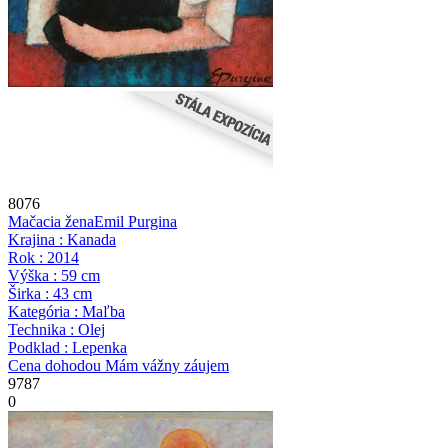
8076
Mačacia žena
Emil Purgina
Krajina : Kanada
Rok : 2014
Výška : 59 cm
Širka : 43 cm
Kategória : Maľba
Technika : Olej
Podklad : Lepenka
Cena dohodou
Mám vážny záujem
9787
0