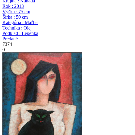
Krajina : Kanada
Rok : 2013
Výška : 75 cm
Širka : 50 cm
Kategória : Maľba
Technika : Olej
Podklad : Lepenka
Predané
7374
0