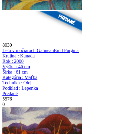
8030
Leto v močiaroch Gatineau
Emil Purgina
Krajina : Kanada
Rok : 2000
Výška : 46 cm
Širka : 61 cm
Kategória : Maľba
Technika : Olej
Podklad : Lepenka
Predané
5576
0