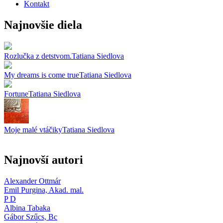
Kontakt
Najnovšie diela
Rozlučka z detstvom.
Tatiana Siedlova
My dreams is come true
Tatiana Siedlova
Fortune
Tatiana Siedlova
Moje malé vtáčiky
Tatiana Siedlova
Najnovší autori
Alexander Ottmár
Emil Purgina,
Akad. mal.
P D
Albina Tabaka
Gábor Szűcs,
Bc