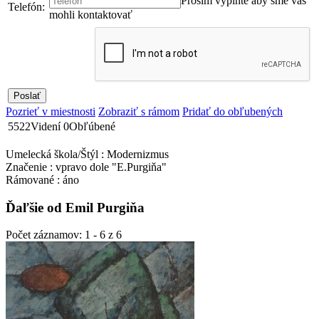
Prosím vyplnte aby sme vás
Telefón:
mohli kontaktovať
Pozrieť v miestnosti
Zobraziť s rámom
Pridať do obľubených
5522
Videní
0
Obľúbené
Umelecká škola/Štýl : Modernizmus
Značenie : vpravo dole "E.Purgiňa"
Rámované : áno
Ďaľšie od Emil Purgiňa
Počet záznamov: 1 - 6 z 6