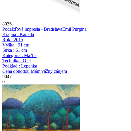
8036
Podažďová impresia - Bratislava
Emil Purgina
Krajina : Kanada
Rok : 2015
Výška : 91 cm
Širka : 61 cm
Kategória : Maľba
Technika : Olej
Podklad : Lepenka
Cena dohodou
Mám vážny záujem
9047
0