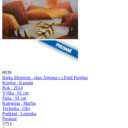
8039
Rieka Montreal - ráno Algoma c.r.
Emil Purgina
Krajina : Kanada
Rok : 2014
Výška : 61 cm
Širka : 91 cm
Kategória : Maľba
Technika : Olej
Podklad : Lepenka
Predané
5753