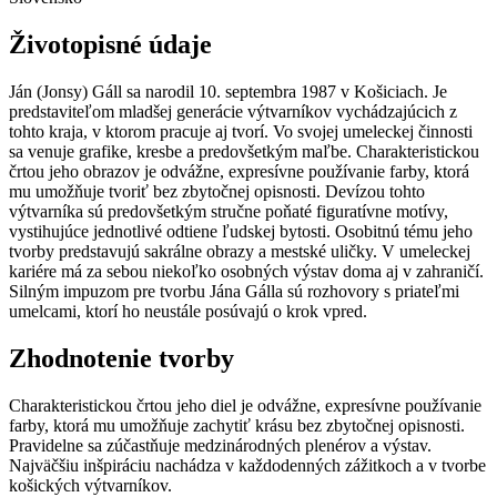
Životopisné údaje
Ján (Jonsy) Gáll sa narodil 10. septembra 1987 v Košiciach. Je
predstaviteľom mladšej generácie výtvarníkov vychádzajúcich z
tohto kraja, v ktorom pracuje aj tvorí. Vo svojej umeleckej činnosti
sa venuje grafike, kresbe a predovšetkým maľbe. Charakteristickou
črtou jeho obrazov je odvážne, expresívne používanie farby, ktorá
mu umožňuje tvoriť bez zbytočnej opisnosti. Devízou tohto
výtvarníka sú predovšetkým stručne poňaté figuratívne motívy,
vystihujúce jednotlivé odtiene ľudskej bytosti. Osobitnú tému jeho
tvorby predstavujú sakrálne obrazy a mestské uličky. V umeleckej
kariére má za sebou niekoľko osobných výstav doma aj v zahraničí.
Silným impuzom pre tvorbu Jána Gálla sú rozhovory s priateľmi
umelcami, ktorí ho neustále posúvajú o krok vpred.
Zhodnotenie tvorby
Charakteristickou črtou jeho diel je odvážne, expresívne používanie
farby, ktorá mu umožňuje zachytiť krásu bez zbytočnej opisnosti.
Pravidelne sa zúčastňuje medzinárodných plenérov a výstav.
Najväčšiu inšpiráciu nachádza v každodenných zážitkoch a v tvorbe
košických výtvarníkov.