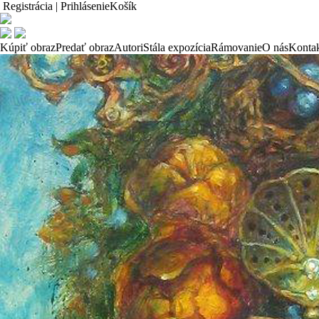
Registrácia | Prihlásenie
Košík
Kúpiť obraz
Predať obraz
Autori
Stála expozícia
Rámovanie
O nás
Konta