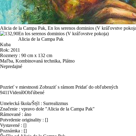
Alicia de la Campa Pak
, En los serenos dominios (V kráľovstve pokoj
En los serenos dominios (V kráľovstve pokoja)
Alicia de la Campa Pak
Kuba
Rok: 2011
Rozmery : 90 cm x 132 cm
Maľba, Kombinovaná technika, Plátno
Nepredajné
Pozrieť v miestnosti
Zobraziť s rámom
Pridať do obľubených
9411
Videní
0
Obľúbené
Umelecká škola/Štýl : Surrealizmus
Značenie : vpravo dole "Alicia de la Campa Pak"
Rámované : áno
Potvrdenie originality : []
Vystavené : []
Poznámka : []