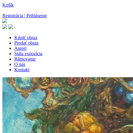
Košík
Registrácia | Prihlásenie
Kúpiť obraz
Predať obraz
Autori
Stála expozícia
Rámovanie
O nás
Kontakt