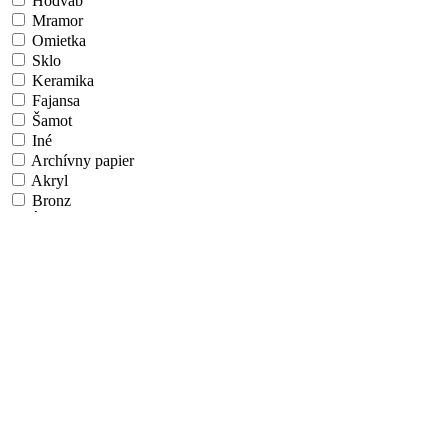
Hodváb
Mramor
Omietka
Sklo
Keramika
Fajansa
Šamot
Iné
Archívny papier
Akryl
Bronz
Íľ/Hlina
Látka
Vlákno
Airbrush
Algoritmické umenie
Aquatint
Fotografický papier
Papier na ÚV doske
Hliníková doska
Morené drevo
Umelecká škola/Štýl
Realizmus