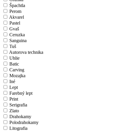
Špachtla
Perom
Akvarel
Pastel
Gvaš
Ceruzka
Sanguina
Tuš
Autorova technika
Uhlie
Batic
Carving
Mozajka
Iné
Lept
Farebný lept
Print
Serigrafia
Zlato
Drahokamy
Polodrahokamy
Litografia