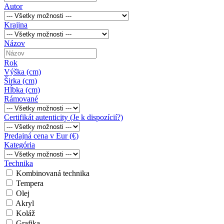
Autor
Krajina
Názov
Rok
Výška (cm)
Širka (cm)
Hĺbka (cm)
Rámované
Certifikát autenticity (Je k dispozícií?)
Predajná cena v Eur (€)
Kategória
Technika
Kombinovaná technika
Tempera
Olej
Akryl
Koláž
Grafika