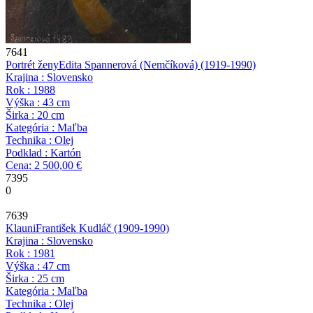
7641
Portrét ženy
Edita Spannerová (Nemčíková)
(1919-1990)
Krajina : Slovensko
Rok : 1988
Výška : 43 cm
Širka : 20 cm
Kategória : Maľba
Technika : Olej
Podklad : Kartón
Cena: 2 500,00 €
7395
0
7639
Klauni
František Kudláč
(1909-1990)
Krajina : Slovensko
Rok : 1981
Výška : 47 cm
Širka : 25 cm
Kategória : Maľba
Technika : Olej