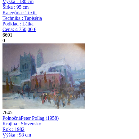
Výška : 180 cm
Širka : 95 cm
Kategória : Textil
Technika : Tapiséria
Podklad : Látka
Cena: 4 750,00 €
6691
0
7645
Polnočná
Peter Pollág
(1958)
Krajina : Slovensko
Rok : 1982
Výška : 98 cm