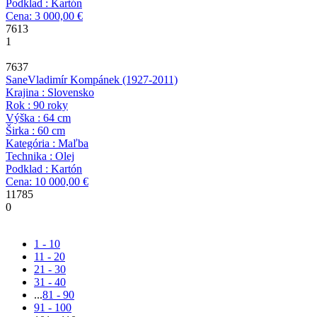
Podklad : Kartón
Cena: 3 000,00 €
7613
1
7637
Sane
Vladimír Kompánek
(1927-2011)
Krajina : Slovensko
Rok : 90 roky
Výška : 64 cm
Širka : 60 cm
Kategória : Maľba
Technika : Olej
Podklad : Kartón
Cena: 10 000,00 €
11785
0
1 - 10
11 - 20
21 - 30
31 - 40
...
81 - 90
91 - 100