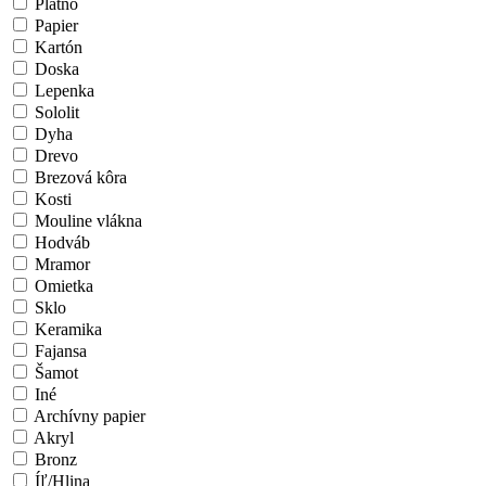
Plátno
Papier
Kartón
Doska
Lepenka
Sololit
Dyha
Drevo
Brezová kôra
Kosti
Mouline vlákna
Hodváb
Mramor
Omietka
Sklo
Keramika
Fajansa
Šamot
Iné
Archívny papier
Akryl
Bronz
Íľ/Hlina