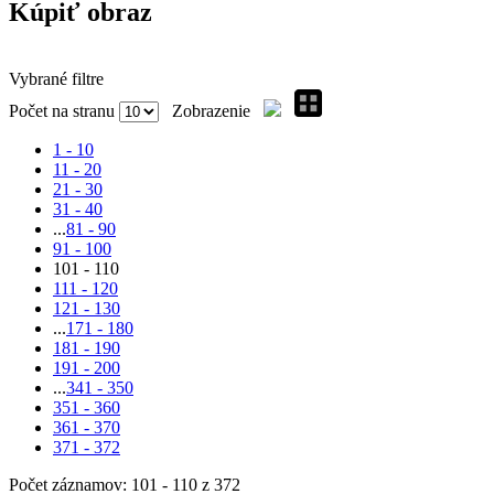
Kúpiť obraz
Vybrané filtre
Počet na stranu
Zobrazenie
1 - 10
11 - 20
21 - 30
31 - 40
...
81 - 90
91 - 100
101 - 110
111 - 120
121 - 130
...
171 - 180
181 - 190
191 - 200
...
341 - 350
351 - 360
361 - 370
371 - 372
Počet záznamov: 101 - 110 z 372