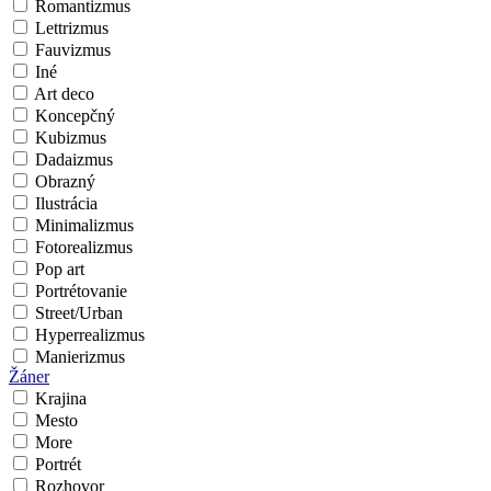
Romantizmus
Lettrizmus
Fauvizmus
Iné
Art deco
Koncepčný
Kubizmus
Dadaizmus
Obrazný
Ilustrácia
Minimalizmus
Fotorealizmus
Pop art
Portrétovanie
Street/Urban
Hyperrealizmus
Manierizmus
Žáner
Krajina
Mesto
More
Portrét
Rozhovor