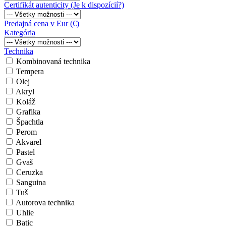
Certifikát autenticity (Je k dispozícií?)
Predajná cena v Eur (€)
Kategória
Technika
Kombinovaná technika
Tempera
Olej
Akryl
Koláž
Grafika
Špachtla
Perom
Akvarel
Pastel
Gvaš
Ceruzka
Sanguina
Tuš
Autorova technika
Uhlie
Batic