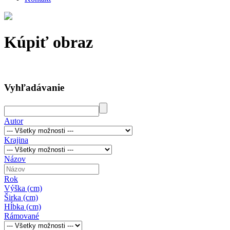
Kúpiť obraz
Vyhľadávanie
Autor
Krajina
Názov
Rok
Výška (cm)
Širka (cm)
Hĺbka (cm)
Rámované