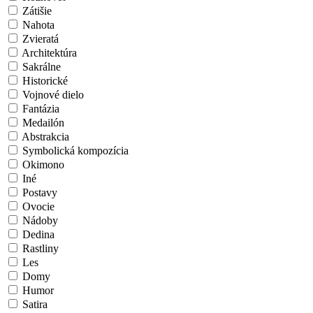
Zátišie
Nahota
Zvieratá
Architektúra
Sakrálne
Historické
Vojnové dielo
Fantázia
Medailón
Abstrakcia
Symbolická kompozícia
Okimono
Iné
Postavy
Ovocie
Nádoby
Dedina
Rastliny
Les
Domy
Humor
Satira