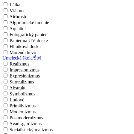
Látka
Vlákno
Airbrush
Algoritmické umenie
Aquatint
Fotografický papier
Papier na ÚV doske
Hliníková doska
Morené drevo
Umelecká škola/Štýl
Realizmus
Impresionizmus
Expresionizmus
Surrealizmus
Abstrakt
Symbolizmus
Ľudové
Primitivizmus
Modernizmus
Postmodernizmus
Avant-gardizmus
Socialistický realizmus