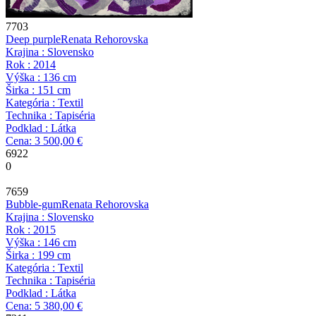
7703
Deep purple
Renata Rehorovska
Krajina : Slovensko
Rok : 2014
Výška : 136 cm
Širka : 151 cm
Kategória : Textil
Technika : Tapiséria
Podklad : Látka
Cena: 3 500,00 €
6922
0
7659
Bubble-gum
Renata Rehorovska
Krajina : Slovensko
Rok : 2015
Výška : 146 cm
Širka : 199 cm
Kategória : Textil
Technika : Tapiséria
Podklad : Látka
Cena: 5 380,00 €