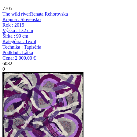
7705
The wild river
Renata Rehorovska
Krajina : Slovensko
Rok : 2015
Výška : 132 cm
Širka : 99 cm
Kategória : Textil
Technika : Tapiséria
Podklad : Látka
Cena: 2 000,00 €
6082
0