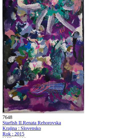
7648
Starfish II.
Renata Rehorovska
Krajina : Slovensko
Rok : 2015