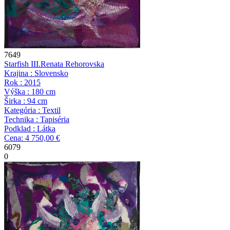
7649
Starfish III.
Renata Rehorovska
Krajina : Slovensko
Rok : 2015
Výška : 180 cm
Širka : 94 cm
Kategória : Textil
Technika : Tapiséria
Podklad : Látka
Cena: 4 750,00 €
6079
0