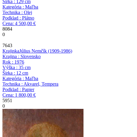
Širka : 129 cm
Kategória : Maľba
Technika : Olej
Podklad : Plátno
Cena: 4 500,00 €
8084
0
7643
Krajinka
Július Nemčík
(1909-1986)
Krajina : Slovensko
Rok : 1976
Výška : 35 cm
Širka : 12 cm
Kategória : Maľba
Technika : Akvarel, Tempera
Podklad : Papier
Cena: 1 800,00 €
5951
0