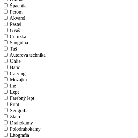
Špachtla
Perom
Akvarel
Pastel
Gvaš
Ceruzka
Sanguina
Tuš
Autorova technika
Uhlie
Batic
Carving
Mozajka
Iné
Lept
Farebný lept
Print
Serigrafia
Zlato
Drahokamy
Polodrahokamy
Litografia