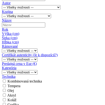
Autor
Krajina
Názov
Rok
Výška (cm)
Širka (cm)
Hĺbka (cm)
Rámované
Certifikát autenticity (Je k dispozícií?)
Predajná cena v Eur (€)
Kategória
Technika
Kombinovaná technika
Tempera
Olej
Akryl
Koláž
Grafika