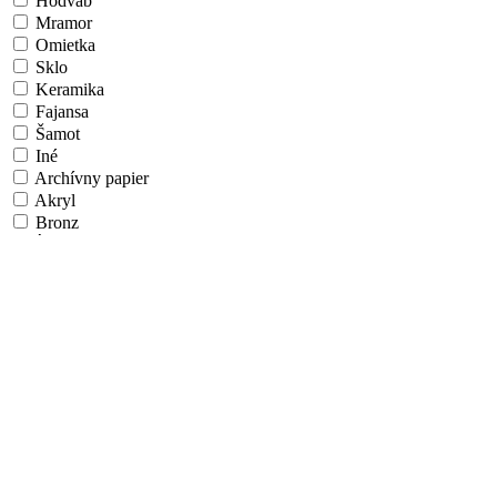
Hodváb
Mramor
Omietka
Sklo
Keramika
Fajansa
Šamot
Iné
Archívny papier
Akryl
Bronz
Íľ/Hlina
Látka
Vlákno
Airbrush
Algoritmické umenie
Aquatint
Fotografický papier
Papier na ÚV doske
Hliníková doska
Morené drevo
Umelecká škola/Štýl
Realizmus