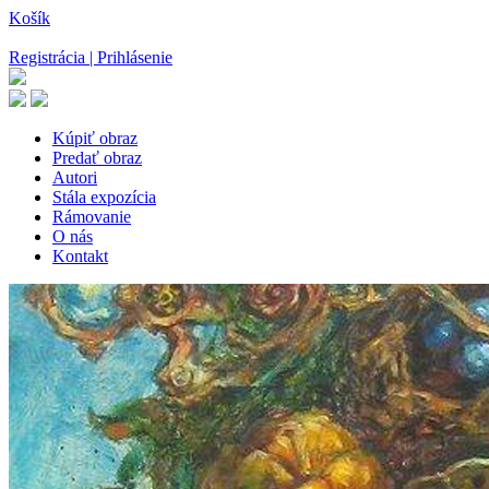
Košík
Registrácia | Prihlásenie
Kúpiť obraz
Predať obraz
Autori
Stála expozícia
Rámovanie
O nás
Kontakt