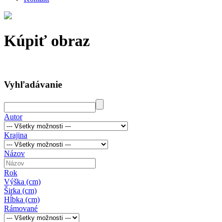
Kúpiť obraz
Vyhľadávanie
Autor
Krajina
Názov
Rok
Výška (cm)
Širka (cm)
Hĺbka (cm)
Rámované