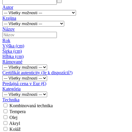
Autor
Krajina
Názov
Rok
Výška (cm)
Širka (cm)
Hĺbka (cm)
Rámované
Certifikát autenticity (Je k dispozícií?)
Predajná cena v Eur (€)
Kategória
Technika
Kombinovaná technika
Tempera
Olej
Akryl
Koláž