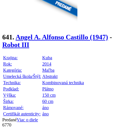
641.
Angel A. Alfonso Castillo
(1947)
-
Robot III
Krajina:
Kuba
Rok:
2014
Kategória:
Maľba
Umelecká škola/Štýl:
Abstrakt
Technika:
Kombinovaná technika
Podklad:
Plátno
Výška:
150 cm
Širka:
60 cm
Rámované:
áno
Certifikát autenticity:
áno
Predané
Viac o diele
6770