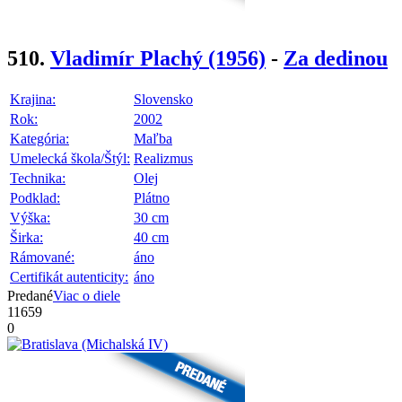
510.
Vladimír Plachý
(1956)
-
Za dedinou
Krajina:
Slovensko
Rok:
2002
Kategória:
Maľba
Umelecká škola/Štýl:
Realizmus
Technika:
Olej
Podklad:
Plátno
Výška:
30 cm
Širka:
40 cm
Rámované:
áno
Certifikát autenticity:
áno
Predané
Viac o diele
11659
0