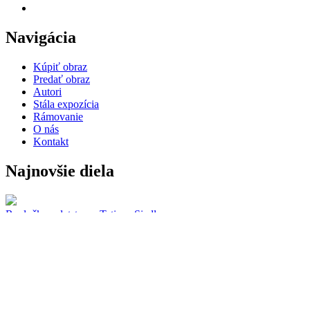
Navigácia
Kúpiť obraz
Predať obraz
Autori
Stála expozícia
Rámovanie
O nás
Kontakt
Najnovšie diela
Rozlučka z detstvom.
Tatiana Siedlova
My dreams is come true
Tatiana Siedlova
Fortune
Tatiana Siedlova