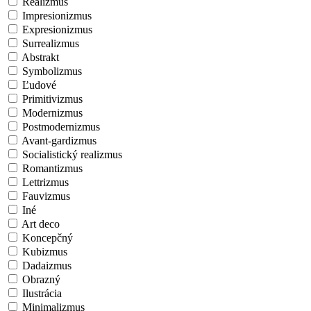
Realizmus
Impresionizmus
Expresionizmus
Surrealizmus
Abstrakt
Symbolizmus
Ľudové
Primitivizmus
Modernizmus
Postmodernizmus
Avant-gardizmus
Socialistický realizmus
Romantizmus
Lettrizmus
Fauvizmus
Iné
Art deco
Koncepčný
Kubizmus
Dadaizmus
Obrazný
Ilustrácia
Minimalizmus