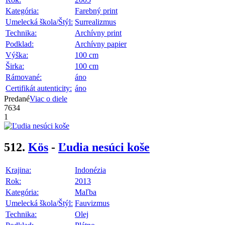
Kategória:
Farebný print
Umelecká škola/Štýl:
Surrealizmus
Technika:
Archívny print
Podklad:
Archívny papier
Výška:
100 cm
Širka:
100 cm
Rámované:
áno
Certifikát autenticity:
áno
Predané
Viac o diele
7634
1
512.
Kös
-
Ľudia nesúci koše
Krajina:
Indonézia
Rok:
2013
Kategória:
Maľba
Umelecká škola/Štýl:
Fauvizmus
Technika:
Olej