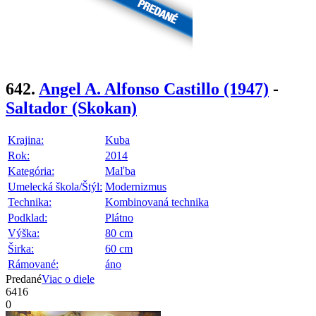
642.
Angel A. Alfonso Castillo
(1947)
-
Saltador (Skokan)
Krajina:
Kuba
Rok:
2014
Kategória:
Maľba
Umelecká škola/Štýl:
Modernizmus
Technika:
Kombinovaná technika
Podklad:
Plátno
Výška:
80 cm
Širka:
60 cm
Rámované:
áno
Predané
Viac o diele
6416
0