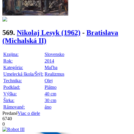
569.
Nikolaj Lesyk
(1962)
-
Bratislava
(Michalská II)
Krajina:
Slovensko
Rok:
2014
Kategória:
Maľba
Umelecká škola/Štýl:
Realizmus
Technika:
Olej
Podklad:
Plátno
Výška:
40 cm
Širka:
30 cm
Rámované:
áno
Predané
Viac o diele
6740
0