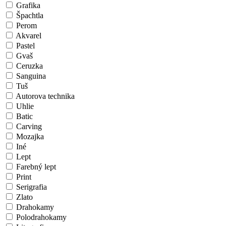
Grafika
Špachtla
Perom
Akvarel
Pastel
Gvaš
Ceruzka
Sanguina
Tuš
Autorova technika
Uhlie
Batic
Carving
Mozajka
Iné
Lept
Farebný lept
Print
Serigrafia
Zlato
Drahokamy
Polodrahokamy