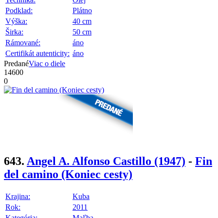
Podklad:
Plátno
Výška:
40 cm
Širka:
50 cm
Rámované:
áno
Certifikát autenticity:
áno
Predané
Viac o diele
14600
0
643.
Angel A. Alfonso Castillo
(1947)
-
Fin
del camino (Koniec cesty)
Krajina:
Kuba
Rok:
2011
Kategória:
Maľba