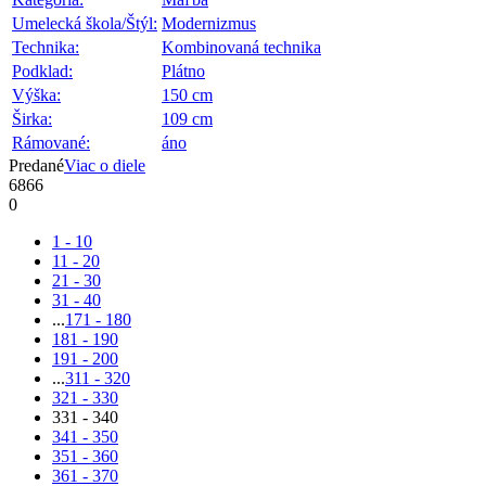
Umelecká škola/Štýl:
Modernizmus
Technika:
Kombinovaná technika
Podklad:
Plátno
Výška:
150 cm
Širka:
109 cm
Rámované:
áno
Predané
Viac o diele
6866
0
1 - 10
11 - 20
21 - 30
31 - 40
...
171 - 180
181 - 190
191 - 200
...
311 - 320
321 - 330
331 - 340
341 - 350
351 - 360
361 - 370