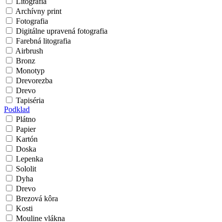
Litografia
Archívny print
Fotografia
Digitálne upravená fotografia
Farebná litografia
Airbrush
Bronz
Monotyp
Drevorezba
Drevo
Tapiséria
Podklad
Plátno
Papier
Kartón
Doska
Lepenka
Sololit
Dyha
Drevo
Brezová kôra
Kosti
Mouline vlákna