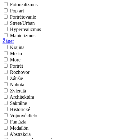
Fotorealizmus
Pop art
Portrétovanie
Street/Urban
Hyperrealizmus
Manierizmus
Žáner
Krajina
Mesto
More
Portrét
Rozhovor
Zátišie
Nahota
Zvieratá
Architektúra
Sakrálne
Historické
Vojnové dielo
Fantázia
Medailón
Abstrakcia