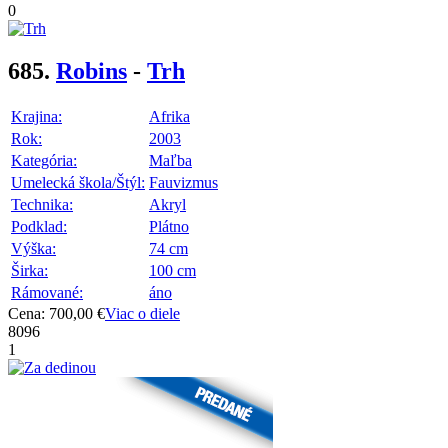
0
685.
Robins
-
Trh
Krajina:
Afrika
Rok:
2003
Kategória:
Maľba
Umelecká škola/Štýl:
Fauvizmus
Technika:
Akryl
Podklad:
Plátno
Výška:
74 cm
Širka:
100 cm
Rámované:
áno
Cena: 700,00 €
Viac o diele
8096
1