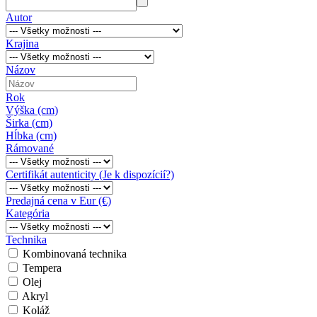
Autor
Krajina
Názov
Rok
Výška (cm)
Širka (cm)
Hĺbka (cm)
Rámované
Certifikát autenticity (Je k dispozícií?)
Predajná cena v Eur (€)
Kategória
Technika
Kombinovaná technika
Tempera
Olej
Akryl
Koláž