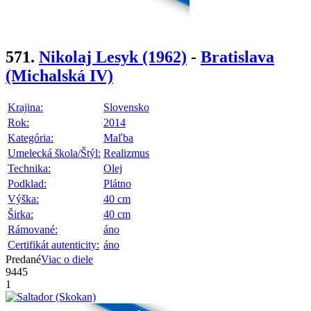
571.
Nikolaj Lesyk
(1962)
-
Bratislava
(Michalská IV)
Krajina:
Slovensko
Rok:
2014
Kategória:
Maľba
Umelecká škola/Štýl:
Realizmus
Technika:
Olej
Podklad:
Plátno
Výška:
40 cm
Širka:
40 cm
Rámované:
áno
Certifikát autenticity:
áno
Predané
Viac o diele
9445
1