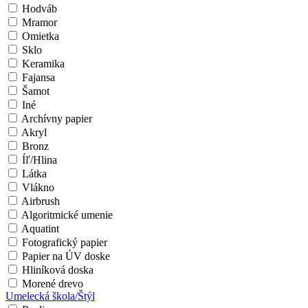
Hodváb
Mramor
Omietka
Sklo
Keramika
Fajansa
Šamot
Iné
Archívny papier
Akryl
Bronz
Íľ/Hlina
Látka
Vlákno
Airbrush
Algoritmické umenie
Aquatint
Fotografický papier
Papier na ÚV doske
Hliníková doska
Morené drevo
Umelecká škola/Štýl