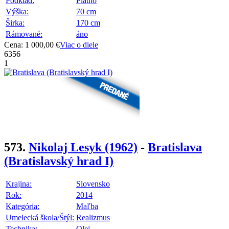
Podklad:
Plátno
Výška:
70 cm
Širka:
170 cm
Rámované:
áno
Cena: 1 000,00 €
Viac o diele
6356
1
573.
Nikolaj Lesyk
(1962)
-
Bratislava
(Bratislavský hrad I)
Krajina:
Slovensko
Rok:
2014
Kategória:
Maľba
Umelecká škola/Štýl:
Realizmus
Technika:
Olej