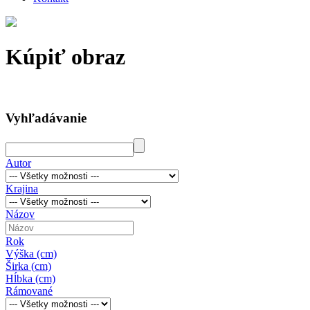
Kúpiť obraz
Vyhľadávanie
Autor
Krajina
Názov
Rok
Výška (cm)
Širka (cm)
Hĺbka (cm)
Rámované