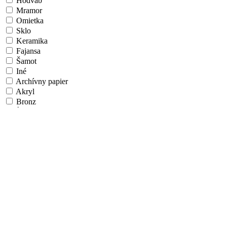
Hodváb
Mramor
Omietka
Sklo
Keramika
Fajansa
Šamot
Iné
Archívny papier
Akryl
Bronz
Íľ/Hlina
Látka
Vlákno
Airbrush
Algoritmické umenie
Aquatint
Fotografický papier
Papier na ÚV doske
Hliníková doska
Morené drevo
Umelecká škola/Štýl
Realizmus