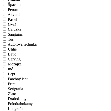
Špachtla
Perom
Akvarel
Pastel
Gvaš
Ceruzka
Sanguina
Tuš
Autorova technika
Uhlie
Batic
Carving
Mozajka
Iné
Lept
Farebný lept
Print
Serigrafia
Zlato
Drahokamy
Polodrahokamy
Litografia