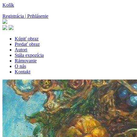
Košík
Registrácia | Prihlásenie
Kúpiť obraz
Predať obraz
Autori
Stála expozícia
Rámovanie
O nás
Kontakt