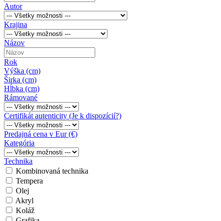
Autor
Krajina
Názov
Rok
Výška (cm)
Širka (cm)
Hĺbka (cm)
Rámované
Certifikát autenticity (Je k dispozícií?)
Predajná cena v Eur (€)
Kategória
Technika
Kombinovaná technika
Tempera
Olej
Akryl
Koláž
Grafika