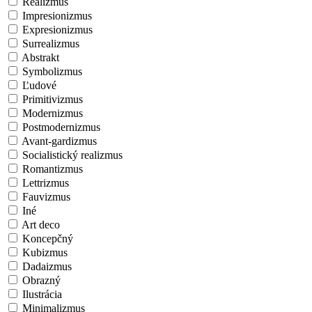
Realizmus
Impresionizmus
Expresionizmus
Surrealizmus
Abstrakt
Symbolizmus
Ľudové
Primitivizmus
Modernizmus
Postmodernizmus
Avant-gardizmus
Socialistický realizmus
Romantizmus
Lettrizmus
Fauvizmus
Iné
Art deco
Koncepčný
Kubizmus
Dadaizmus
Obrazný
Ilustrácia
Minimalizmus