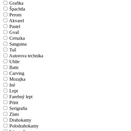
Grafika
Špachtla
Perom
Akvarel
Pastel
Gvaš
Ceruzka
Sanguina
Tuš
Autorova technika
Uhlie
Batic
Carving
Mozajka
Iné
Lept
Farebný lept
Print
Serigrafia
Zlato
Drahokamy
Polodrahokamy