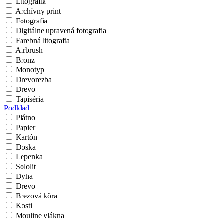
Litografia
Archívny print
Fotografia
Digitálne upravená fotografia
Farebná litografia
Airbrush
Bronz
Monotyp
Drevorezba
Drevo
Tapiséria
Podklad
Plátno
Papier
Kartón
Doska
Lepenka
Sololit
Dyha
Drevo
Brezová kôra
Kosti
Mouline vlákna