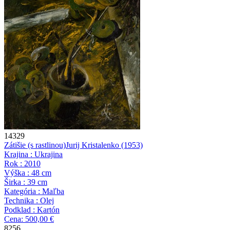
14329
Zátišie (s rastlinou)
Jurij Kristalenko
(1953)
Krajina : Ukrajina
Rok : 2010
Výška : 48 cm
Širka : 39 cm
Kategória : Maľba
Technika : Olej
Podklad : Kartón
Cena: 500,00 €
8256