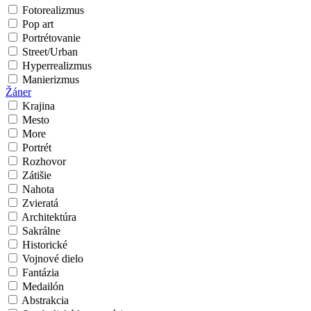
Fotorealizmus
Pop art
Portrétovanie
Street/Urban
Hyperrealizmus
Manierizmus
Žáner
Krajina
Mesto
More
Portrét
Rozhovor
Zátišie
Nahota
Zvieratá
Architektúra
Sakrálne
Historické
Vojnové dielo
Fantázia
Medailón
Abstrakcia