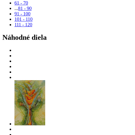
61 - 70
...
81 - 90
91 - 100
101 - 110
111 - 120
Náhodné diela