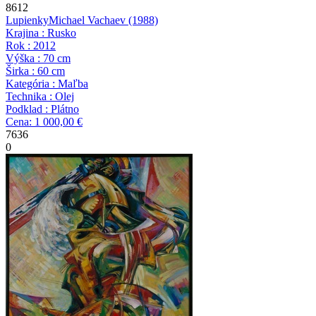
8612
Lupienky
Michael Vachaev
(1988)
Krajina : Rusko
Rok : 2012
Výška : 70 cm
Širka : 60 cm
Kategória : Maľba
Technika : Olej
Podklad : Plátno
Cena: 1 000,00 €
7636
0