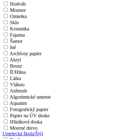
Hodváb
Mramor
Omietka
Sklo
Keramika
Fajansa
Šamot
Iné
Archívny papier
Akryl
Bronz
Íľ/Hlina
Látka
Vlákno
Airbrush
Algoritmické umenie
Aquatint
Fotografický papier
Papier na ÚV doske
Hliníková doska
Morené drevo
Umelecká škola/Štýl