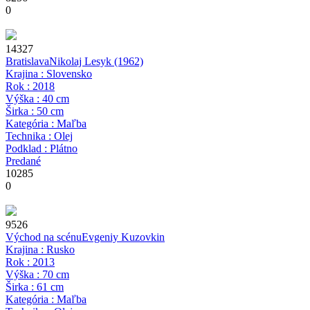
0
14327
Bratislava
Nikolaj Lesyk
(1962)
Krajina : Slovensko
Rok : 2018
Výška : 40 cm
Širka : 50 cm
Kategória : Maľba
Technika : Olej
Podklad : Plátno
Predané
10285
0
9526
Východ na scénu
Evgeniy Kuzovkin
Krajina : Rusko
Rok : 2013
Výška : 70 cm
Širka : 61 cm
Kategória : Maľba