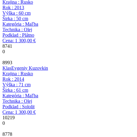
Krajina : Rusko
Rok : 2013
Výška : 60 cm
Širka : 50 cm
Kategória : Maľba
Technika : Olej
Podklad : Plátno
Cena: 1 300,00 €
8741
0
8993
Klas
Evgeniy Kuzovkin
Krajina : Rusko
Rok : 2014
Výška : 71 cm
Širka : 61 cm
Kategória : Maľba
Technika : Olej
Podklad : Sololit
Cena: 1 300,00 €
10219
0
8778