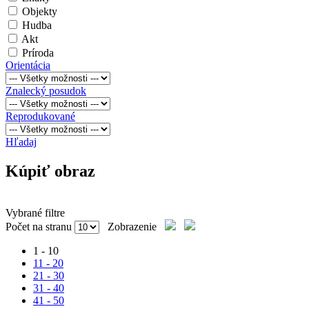
Objekty
Hudba
Akt
Príroda
Orientácia
Znalecký posudok
Reprodukované
Hľadaj
Kúpiť obraz
Vybrané filtre
Počet na stranu
Zobrazenie
1 - 10
11 - 20
21 - 30
31 - 40
41 - 50