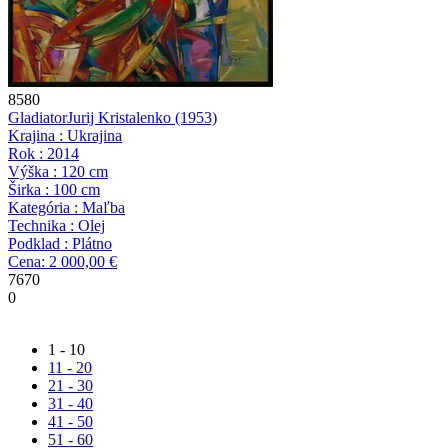
8580
Gladiator
Jurij Kristalenko
(1953)
Krajina : Ukrajina
Rok : 2014
Výška : 120 cm
Širka : 100 cm
Kategória : Maľba
Technika : Olej
Podklad : Plátno
Cena: 2 000,00 €
7670
0
1 - 10
11 - 20
21 - 30
31 - 40
41 - 50
51 - 60