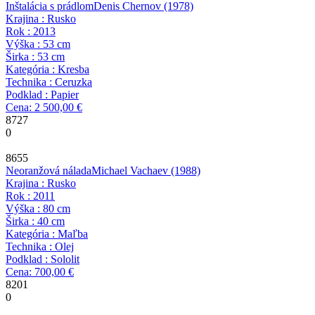
Inštalácia s prádlom
Denis Chernov
(1978)
Krajina : Rusko
Rok : 2013
Výška : 53 cm
Širka : 53 cm
Kategória : Kresba
Technika : Ceruzka
Podklad : Papier
Cena: 2 500,00 €
8727
0
8655
Neoranžová nálada
Michael Vachaev
(1988)
Krajina : Rusko
Rok : 2011
Výška : 80 cm
Širka : 40 cm
Kategória : Maľba
Technika : Olej
Podklad : Sololit
Cena: 700,00 €
8201
0