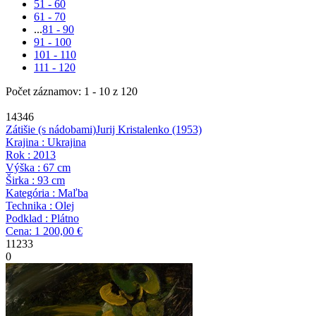
51 - 60
61 - 70
...
81 - 90
91 - 100
101 - 110
111 - 120
Počet záznamov: 1 - 10 z 120
14346
Zátišie (s nádobami)
Jurij Kristalenko
(1953)
Krajina : Ukrajina
Rok : 2013
Výška : 67 cm
Širka : 93 cm
Kategória : Maľba
Technika : Olej
Podklad : Plátno
Cena: 1 200,00 €
11233
0