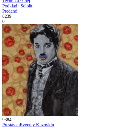
Technika : Olej
Podklad : Sololit
Predané
8239
0
9384
Prestávka
Evgeniy Kuzovkin