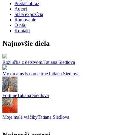
Predať obraz
Autori
Stála expozícia
Rámovanie
O nás
Kontakt
Najnovšie diela
Rozlučka z detstvom.
Tatiana Siedlova
My dreams is come true
Tatiana Siedlova
Fortune
Tatiana Siedlova
Moje malé vtáčiky
Tatiana Siedlova