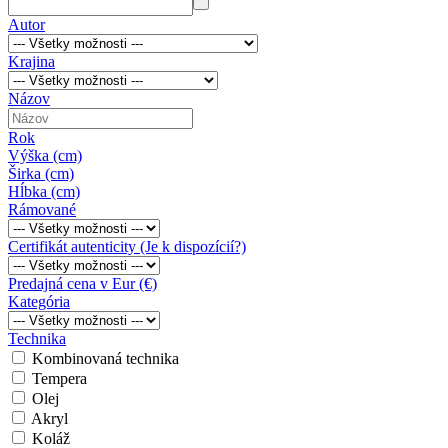
Autor
Krajina
Názov
Rok
Výška (cm)
Širka (cm)
Hĺbka (cm)
Rámované
Certifikát autenticity (Je k dispozícií?)
Predajná cena v Eur (€)
Kategória
Technika
Kombinovaná technika
Tempera
Olej
Akryl
Koláž