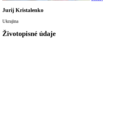
Jurij Kristalenko
Ukrajina
Životopisné údaje
Narodil sa v Poltave na Ukrajine 16.01.1953.
Prvé umelecké vzdelanie získal medzi rokmi 1963-1968 pod vedením 
V r. 1976-1979 pokračoval v štúdiu na umeleckej strednej škole v me
Počas týchto rokov aktívne pracoval v ateliéri charkovského umelca 
Od roku 1988 pracoval v umeleckom kombináte v meste Záporožie. V
Od roku 1991 začína aktívnu činnosť ako slobodný umelec. Veľa exp
Izraeli a v Slovenskej republike.
Diela
(3)